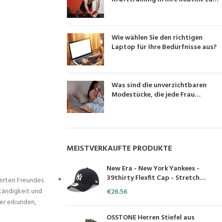
integrieren?
Wie wählen Sie den richtigen
Laptop für Ihre Bedürfnisse aus?
Was sind die unverzichtbaren
Modestücke, die jede Frau
besitzen sollte?
MEISTVERKAUFTE PRODUKTE
New Era - New York Yankees -
39thirty Flexfit Cap - Stretch
derten Freundes
Diamond - Black
tändigkeit und
€
26.56
er erkunden,
OSSTONE Herren Stiefel aus