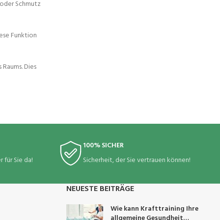
t oder Schmutz
iese Funktion
s Raums. Dies
100% SICHER
 für Sie da!
Sicherheit, der Sie vertrauen können!
NEUESTE BEITRÄGE
Wie kann Krafttraining Ihre
allgemeine Gesundheit