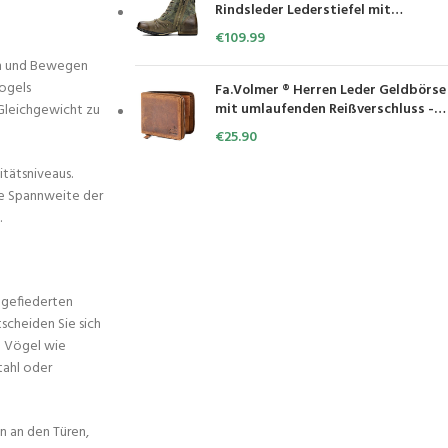
Rindsleder Lederstiefel mit
Gummisohle Biker Boots mit
€
109.99
Reißverschluss Männer Stiefeletten
zen und Bewegen
OS-5008-8-Green-DE
Vogels
Fa.Volmer ® Herren Leder Geldbörse
mit umlaufenden Reißverschluss -
 Gleichgewicht zu
echtes Rindsleder - RFID-Schutz -
€
25.90
Münzfach mit Einkaufswagenchip-
Halter - Braun
itätsniveaus.
die Spannweite der
.
 gefiederten
scheiden Sie sich
e Vögel wie
tahl oder
en an den Türen,