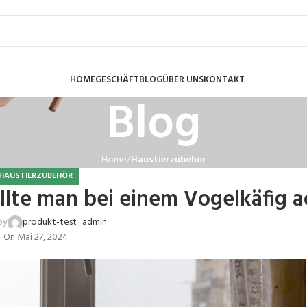
HOME
GESCHÄFT
BLOG
ÜBER UNS
KONTAKT
Blog
Home
Haustierzubehör
HAUSTIERZUBEHÖR
lte man bei einem Vogelkäfig a
by
produkt-test_admin
On Mai 27, 2024