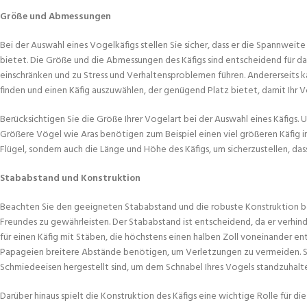
Größe und Abmessungen
Bei der Auswahl eines Vogelkäfigs stellen Sie sicher, dass er die Spannwe
bietet. Die Größe und die Abmessungen des Käfigs sind entscheidend für da
einschränken und zu Stress und Verhaltensproblemen führen. Andererseits kann
finden und einen Käfig auszuwählen, der genügend Platz bietet, damit Ihr Vo
Berücksichtigen Sie die Größe Ihrer Vogelart bei der Auswahl eines Käfigs.
Größere Vögel wie Aras benötigen zum Beispiel einen viel größeren Käfig i
Flügel, sondern auch die Länge und Höhe des Käfigs, um sicherzustellen, da
Stababstand und Konstruktion
Beachten Sie den geeigneten Stababstand und die robuste Konstruktion bei
Freundes zu gewährleisten. Der Stababstand ist entscheidend, da er verhind
für einen Käfig mit Stäben, die höchstens einen halben Zoll voneinander en
Papageien breitere Abstände benötigen, um Verletzungen zu vermeiden. Stel
Schmiedeeisen hergestellt sind, um dem Schnabel Ihres Vogels standzuhalte
Darüber hinaus spielt die Konstruktion des Käfigs eine wichtige Rolle für di