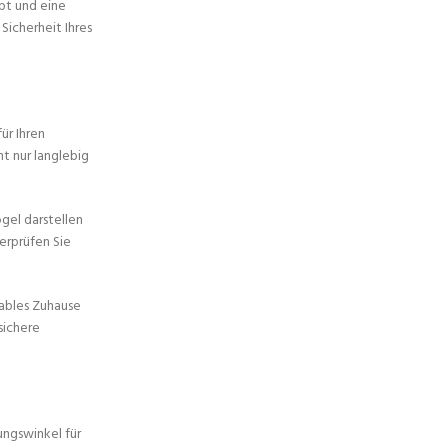
ibt und eine
icherheit Ihres
ür Ihren
t nur langlebig
gel darstellen
erprüfen Sie
tables Zuhause
sichere
ungswinkel für