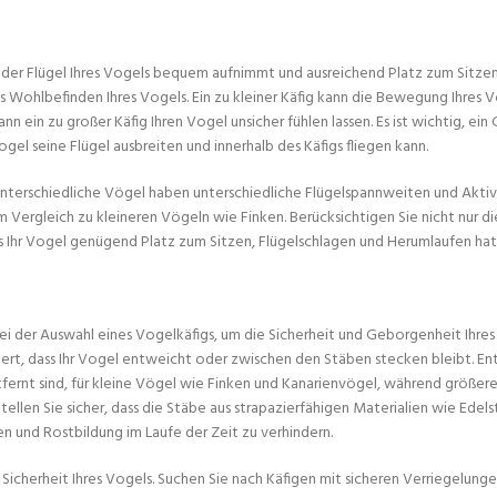
ite der Flügel Ihres Vogels bequem aufnimmt und ausreichend Platz zum Sit
s Wohlbefinden Ihres Vogels. Ein zu kleiner Käfig kann die Bewegung Ihres 
 ein zu großer Käfig Ihren Vogel unsicher fühlen lassen. Es ist wichtig, ein
gel seine Flügel ausbreiten und innerhalb des Käfigs fliegen kann.
 Unterschiedliche Vögel haben unterschiedliche Flügelspannweiten und Aktiv
m Vergleich zu kleineren Vögeln wie Finken. Berücksichtigen Sie nicht nur 
ss Ihr Vogel genügend Platz zum Sitzen, Flügelschlagen und Herumlaufen hat
 der Auswahl eines Vogelkäfigs, um die Sicherheit und Geborgenheit Ihres
ert, dass Ihr Vogel entweicht oder zwischen den Stäben stecken bleibt. Ent
tfernt sind, für kleine Vögel wie Finken und Kanarienvögel, während größer
len Sie sicher, dass die Stäbe aus strapazierfähigen Materialien wie Edels
n und Rostbildung im Laufe der Zeit zu verhindern.
e Sicherheit Ihres Vogels. Suchen Sie nach Käfigen mit sicheren Verriegelung