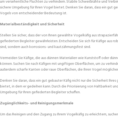
um versehentliche Fluchten zu verhindern. Stabile Schweißnähte und Verbindu
sichere Umgebung für Ihren Vogel bietet. Denken Sie daran, dass ein gut g
Vogels von entscheidender Bedeutung ist.
Materialbeständigkeit und Sicherheit
Stellen Sie sicher, dass der von Ihnen gewählte Vogelkäfig aus strapazierfähi
gefiederten Begleiter gewährleisten. Entscheiden Sie sich für Käfige aus ro
sind, sondern auch korrosions- und kautzähmungsfest sind.
Vermeiden Sie Käfige, die aus dünnen Materialien wie Kunststoff oder dünnen
können. Suchen Sie nach Käfigen mit ungiftigen Oberflächen, um zu verhind
außerdem scharfe Kanten oder raue Oberflächen, die Ihren Vogel mögliche
Denken Sie daran, dass ein gut gebauter Käfig nicht nur die Sicherheit Ihr
bietet, in dem er gedeihen kann. Durch die Priorisierung von Haltbarkeit un
Umgebung für Ihren gefiederten Begleiter schaffen.
Zugänglichkeits- und Reinigungsmerkmale
Um das Reinigen und den Zugang zu Ihrem Vogelkäfig zu erleichtern, suche