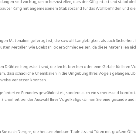
ngen sind wichtig, um sicherzustellen, dass der Käfig intakt und stabil ble
ebauter Käfig mit angemessenem Stababstand für das Wohlbefinden und die S
gen Materialien gefertigt ist, die sowohl Langlebigkeit als auch Sicherheit f
busten Metallen wie Edelstahl oder Schmiedeeisen, da diese Materialien nich
 Drähten hergestellt sind, die leicht brechen oder eine Gefahr für Ihren Vo
ern, dass schädliche Chemikalien in die Umgebung Ihres Vogels gelangen. Üb
rweise verletzen könnten.
es gefiederten Freundes gewährleistet, sondern auch ein sicheres und komfor
d Sicherheit bei der Auswahl Ihres Vogelkäfigs können Sie eine gesunde und 
n Sie nach Designs, die herausnehmbare Tabletts und Türen mit großem Öffn