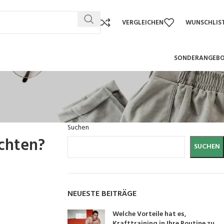
VERGLEICHEN
WUNSCHLIS
SONDERANGEB
Suchen
chten?
SUCHEN
NEUESTE BEITRÄGE
Welche Vorteile hat es,
Krafttraining in Ihre Routine zu