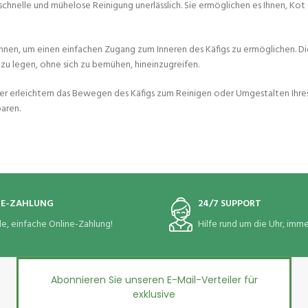
chnelle und mühelose Reinigung unerlässlich. Sie ermöglichen es Ihnen, Ko
nnen, um einen einfachen Zugang zum Inneren des Käfigs zu ermöglichen. D
g zu legen, ohne sich zu bemühen, hineinzugreifen.
äder erleichtern das Bewegen des Käfigs zum Reinigen oder Umgestalten Ihre
aren.
NE-ZAHLUNG
24/7 SUPPORT
le, einfache Online-Zahlung!
Hilfe rund um die Uhr, immer
Abonnieren Sie unseren E-Mail-Verteiler für
exklusive