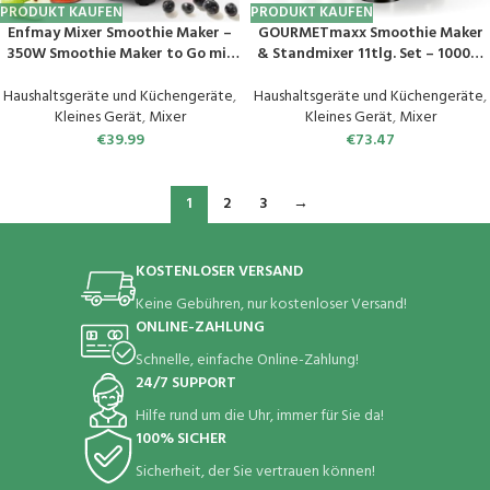
PRODUKT KAUFEN
PRODUKT KAUFEN
Enfmay Mixer Smoothie Maker –
GOURMETmaxx Smoothie Maker
350W Smoothie Maker to Go mit
& Standmixer 11tlg. Set – 1000W
2x600ml Flaschen – Tragbarer
& 22.000 U/min | Elektrischer
Edelstahl Blender für Shake,
Mixer 700ml, Blender inkl. To-Go
Haushaltsgeräte und Küchengeräte
,
Haushaltsgeräte und Küchengeräte
,
Smoothie und Babynahrung –
Becher, 2 Klingen & Rezeptbuch |
Kleines Gerät
,
Mixer
Kleines Gerät
,
Mixer
Silber
Spülmaschinenfest, auslaufsicher
€
39.99
€
73.47
& BPA frei
1
2
3
→
KOSTENLOSER VERSAND
Keine Gebühren, nur kostenloser Versand!
ONLINE-ZAHLUNG
Schnelle, einfache Online-Zahlung!
24/7 SUPPORT
Hilfe rund um die Uhr, immer für Sie da!
100% SICHER
Sicherheit, der Sie vertrauen können!