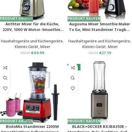
PRODUKT KAUFEN
PRODUKT KAUFEN
Anthter Mixer für die Küche,
Augosma Mixer Smoothie Maker
220V, 1000 W Motor-Smoothie-
To Go, Mini Standmixer Tragbar
Mixer mit Edelstahl-
mit 4-Klingen Edelstahl,
Arbeitsplatte, 1,5 Liter
Enstafter mit Reisedeckel,
Haushaltsgeräte und Küchengeräte
,
Haushaltsgeräte und Küchengeräte
,
Glasbehälter, ideal für Püree,
Portable Blender Elektrisch
Kleines Gerät
,
Mixer
Kleines Gerät
,
Mixer
Eiscrush, Shakes und
600ml Bottle, Mixer Shaker Slushy
€
49.99
€
27.19
€
56.99
€
33.99
Smoothies,Not for UK Market
Maker Wasserdichter
-15%
PRODUKT KAUFEN
PRODUKT KAUFEN
BioloMix Standmixer 2200W
BLACK+DECKER BXJBA350E –