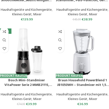
SmoothieMixer,Selbstreinigungs
Standmixer, Puls-Funktion, Gefäß
funktion,Hochleistungsmixer mit
aus Kunststoff mit 1,5 l, 4-
2L Behälter ohne BPA
schneidige Edelstahlklingen,
Haushaltsgeräte und Küchengeräte
,
Haushaltsgeräte und Küchengeräte
,
auseinandernehmbar und einfach
Kleines Gerät
,
Mixer
Kleines Gerät
,
Mixer
zu reinigen grau
€
139.99
€
38.99
€
45.99
-47%
PRODUKT KAUFEN
PRODUKT KAUFEN
Bosch Mini-Standmixer
Braun Household PowerBlend 1
VitaPower Serie 2 MMB2111S,
JB1050WH – Standmixer mit 1,5 l
Highspeed-Mixer, bis zu 40.000
Glas-Mixaufsatz, Küchenhelfer
rpm, Tritan ToGo-Flasche 0,6 L,
zum Zerkleinern, Pürieren &
Haushaltsgeräte und Küchengeräte
,
Haushaltsgeräte und Küchengeräte
,
Trinkdeckel,
Mixen, Ice-Crush-Funktion, 2
Kleines Gerät
,
Mixer
Kleines Gerät
,
Mixer
bruchsicher,spülmasch.geeignete
Geschwindigkeiten, 600 Watt,
€
39.99
€
36.99
€
74.99
Teile, 450W, Silber/schwarz
Weiß