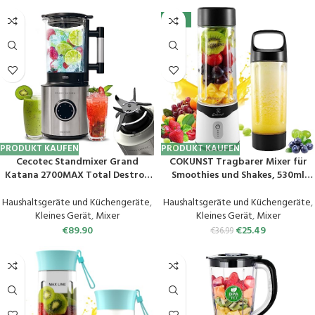
-31%
PRODUKT KAUFEN
PRODUKT KAUFEN
Cecotec Standmixer Grand
COKUNST Tragbarer Mixer für
Katana 2700MAX Total Destroy
Smoothies und Shakes, 530ml
B. Nennleistung 1800W und
Portable Blender mit 6 Klingen,
Maximal 2700W, Gegenläufige
Wiederaufladbarem Typ-C,
Haushaltsgeräte und Küchengeräte
,
Haushaltsgeräte und Küchengeräte
,
Technologie, 8-Klingen-Messer
Smoothie Mixer, Mini-Mixer mit
Kleines Gerät
,
Mixer
Kleines Gerät
,
Mixer
mit schwarzer
Griffdeckel für die
€
89.90
€
25.49
€
36.99
Titanbeschichtung,
Reisesportküche
Thermoresistenter Krug 1,8 L