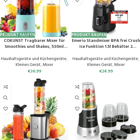
PRODUKT KAUFEN
PRODUKT KAUFEN
COKUNST Tragbarer Mixer für
Emerio Standmixer BPA frei Crush
Smoothies und Shakes, 530ml
Ice Funktion 1.5l Behälter 2
Smoothie Maker mit 6 Klingen,
Geschwindigkeiten + Pulse
Wiederaufladbarem Typ-C
Funktion Messereinheit aus
Haushaltsgeräte und Küchengeräte
,
Haushaltsgeräte und Küchengeräte
,
Portable Blender mit Reisedeckel,
Edelstahl Sicherheitsschalter
Kleines Gerät
,
Mixer
Kleines Gerät
,
Mixer
Mini Standmixer für Reisen, Küche
geschirrspülgeeignet 500 Watt
€
36.99
€
24.99
(Grün)
BL-12816.8 Schwarz