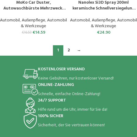
MoKo Car Duster,
Nanolex Si3D Spray 200ml
Autowaschbürste Mehrzweck-
keramische Schnellversiegelung
Mikrofaser-Waschbürste
für Lack, Felgen und Glas –
Fahrzeug-Innen- und
Keramikbeschichtung ohne
Automobil
,
Außenpflege
,
Automobil
Automobil
,
Außenpflege
,
Automobil
Außenreinigungs-Kit mit
Äushärtezeit
& Werkzeuge
& Werkzeuge
ausziehbarem Griff für Auto,
€
14.59
€
24.90
€
16.59
Fahrrad, Wohnmobil, Boot oder
Haus – Grau
1
2
→
KOSTENLOSER VERSAND
Keine Gebühren, nur kostenloser Versand!
ONLINE-ZAHLUNG
Schnelle, einfache Online-Zahlung!
24/7 SUPPORT
Hilfe rund um die Uhr, immer für Sie da!
100% SICHER
Sicherheit, der Sie vertrauen können!