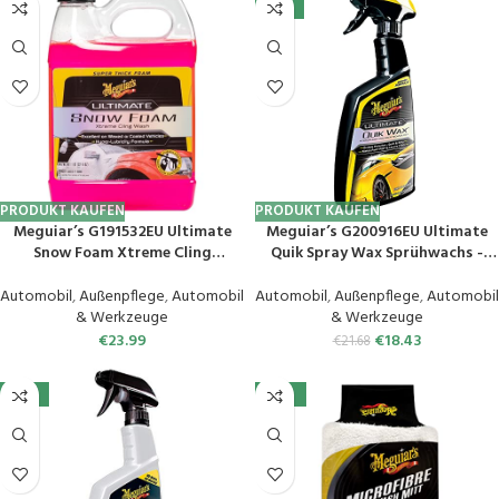
-15%
PRODUKT KAUFEN
PRODUKT KAUFEN
Meguiar’s G191532EU Ultimate
Meguiar’s G200916EU Ultimate
Snow Foam Xtreme Cling
Quik Spray Wax Sprühwachs -
Autoshampoo, 946ml
Autopflege- Autowachs mit
Abperleffekt – einfache
Automobil
,
Außenpflege
,
Automobil
Automobil
,
Außenpflege
,
Automobil
Handanwendung – 473ml
& Werkzeuge
& Werkzeuge
€
23.99
€
18.43
€
21.68
-10%
-50%