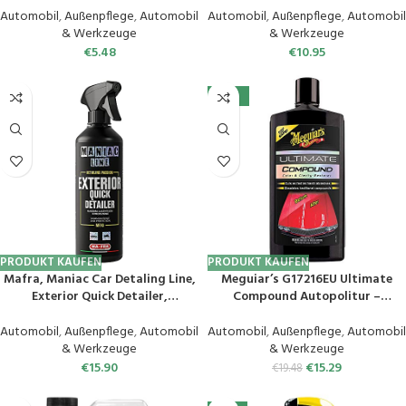
Automotive Interior Plastic Part
Sauberkeit – Universal Cockpit
Automobil
,
Außenpflege
,
Automobil
Automobil
,
Außenpflege
,
Automobil
Retreading,Multi-Functional
Reiniger für professionelle
& Werkzeuge
& Werkzeuge
Restore for Car (1Pcs)
Reinigung des gesamten Auto
€
5.48
€
10.95
Innenraums – 500ml Spray
-22%
PRODUKT KAUFEN
PRODUKT KAUFEN
Mafra, Maniac Car Detaling Line,
Meguiar’s G17216EU Ultimate
Exterior Quick Detailer,
Compound Autopolitur –
maximaler Glanz und Schutz in
Hochleistungs Politur zur
wenigen Durchgängen, reinigt,
Autopflege & Kratzerentfernung
Automobil
,
Außenpflege
,
Automobil
Automobil
,
Außenpflege
,
Automobil
poliert und schützt die
– Wirbelkratzer – 450ml
& Werkzeuge
& Werkzeuge
Oberflächen im Auto, 500 ml
€
15.90
€
15.29
€
19.48