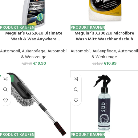
PRODUKT KAUFEN
PRODUKT KAUFEN
Meguiar’s G3626EU Ultimate
Meguiar’s X3002EU Microfibre
Wash & Wax Anywhere
Wash Mitt Waschhandschuh
Trockenwäsche & Autowachs –
Autoreinigung – Autowaschen
Automobil
,
Außenpflege
,
Automobil
Automobil
,
Außenpflege
,
Automobil
ohne Wasser – Sprühwachs –
& Werkzeuge
& Werkzeuge
768ml
€
19.90
€
10.89
€
21.99
€
21.90
-12%
PRODUKT KAUFEN
PRODUKT KAUFEN