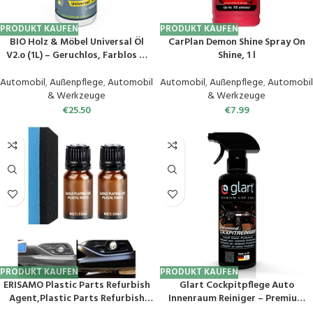
PRODUKT KAUFEN
PRODUKT KAUFEN
BIO Holz & Möbel Universal Öl
CarPlan Demon Shine Spray On
V2.o (1L) – Geruchlos, Farblos &
Shine, 1 l
Lebensmittelqualität für Innen.
Holzpflege im Haushalt und
Automobil
,
Außenpflege
,
Automobil
Automobil
,
Außenpflege
,
Automobil
Wohnbereich. Einfach &
& Werkzeuge
& Werkzeuge
Allergenfrei für gesundes
€
25.50
€
7.99
Wohnen. DE
PRODUKT KAUFEN
PRODUKT KAUFEN
ERISAMO Plastic Parts Refurbish
Glart Cockpitpflege Auto
Agent,Plastic Parts Refurbish
Innenraum Reiniger – Premium
Agent Car Exterior Restorer,
Innenraumreiniger Auto – 100%