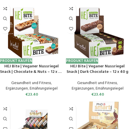
PRODUKT KAUFEN
PRODUKT KAUFEN
HEJ Bite | Veganer Nussriegel
HEJ Bite | Veganer Nussriegel
Snack | Chocolate & Nuts – 12 x 40
Snack | Dark Chocolate – 12 x 40 g
g
Gesundheit und Fitness
,
Gesundheit und Fitness
,
Ergänzungen
,
Ernährungsriegel
Ergänzungen
,
Ernährungsriegel
€
23.40
€
23.40