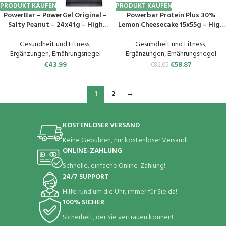
PRODUKT KAUFEN
PRODUKT KAUFEN
PowerBar – PowerGel Original –
Powerbar Protein Plus 30%
Salty Peanut – 24x41g – High
Lemon Cheesecake 15x55g – High
Carb Energie Gel – C2MAX –
Protein Riegel + Whey und Casein
Natrium
Protein & Protein Plus + L-
Gesundheit und Fitness
,
Gesundheit und Fitness
,
Carnitine Raspberry-Yoghurt
Ergänzungen
,
Ernährungsriegel
Ergänzungen
,
Ernährungsriegel
30x35g – Protein Riegel
€
43.99
€
58.87
€
82.05
1
2
→
KOSTENLOSER VERSAND
Keine Gebühren, nur kostenloser Versand!
ONLINE-ZAHLUNG
Schnelle, einfache Online-Zahlung!
24/7 SUPPORT
Hilfe rund um die Uhr, immer für Sie da!
100% SICHER
Sicherheit, der Sie vertrauen können!