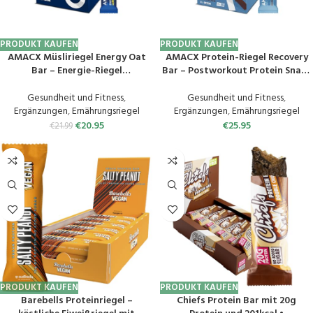
PRODUKT KAUFEN
PRODUKT KAUFEN
AMACX Müsliriegel Energy Oat
AMACX Protein-Riegel Recovery
Bar – Energie-Riegel
Bar – Postworkout Protein Snack
Kohlenhydrate-Mix – Hafer-
– Eiweiß-Riegel mit 20 g Soja-,
Riegel mit 50 mg Magnesium –
Milch- und Wheyprotein –
Gesundheit und Fitness
,
Gesundheit und Fitness
,
Oatsnack für Athleten – Power
Crunchy Protein-Bar mit
Ergänzungen
,
Ernährungsriegel
Ergänzungen
,
Ernährungsriegel
Bar Haferflocken-Riegel –
Schokoüberzug – Fitness-Riegel
€
20.95
€
25.95
€
21.99
Flapjack 12er Pack – Lemon
12er Pack – Schokolade
PRODUKT KAUFEN
PRODUKT KAUFEN
Barebells Proteinriegel –
Chiefs Protein Bar mit 20g