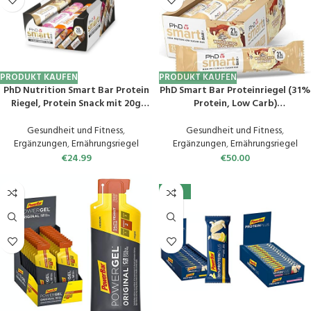
PRODUKT KAUFEN
PRODUKT KAUFEN
PhD Nutrition Smart Bar Protein
PhD Smart Bar Proteinriegel (31%
Riegel, Protein Snack mit 20g
Protein, Low Carb)
Eiweiß und kaum Zucker /
Schokoladenblondie 12 x 64g
Makrofreundlicher Proteinriegel
protein riegel
Gesundheit und Fitness
,
Gesundheit und Fitness
,
für unterwegs, 12er Packung mit
Ergänzungen
,
Ernährungsriegel
Ergänzungen
,
Ernährungsriegel
64g Riegel, gemischte Sorten
€
24.99
€
50.00
-28%