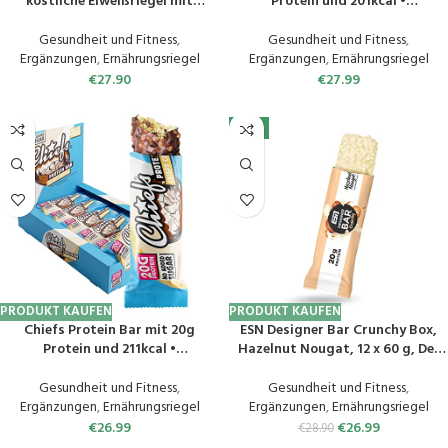
köstliche Eiweißriegel mit
Protein und 201kcal •
Schokolade – zuckerarm, 15
Eiweissriegel Low Sugar mit High
Gramm Protein, ohne Palmöl –
Protein • 12 x 55g (Double Choc)
Gesundheit und Fitness
,
Gesundheit und Fitness
,
Vegan Salty Peanut, 12 x 55gr
Ergänzungen
,
Ernährungsriegel
Ergänzungen
,
Ernährungsriegel
€
27.90
€
27.99
-7%
PRODUKT KAUFEN
PRODUKT KAUFEN
Chiefs Protein Bar mit 20g
ESN Designer Bar Crunchy Box,
Protein und 211kcal •
Hazelnut Nougat, 12 x 60 g, Der
Eiweissriegel Low Sugar mit High
ideale Snack mit bis zu 20 g
Protein • 12 x 55g (Crispy Cookie)
Protein pro Riegel, geprüfte
Gesundheit und Fitness
,
Gesundheit und Fitness
,
Qualität – made in Germany
Ergänzungen
,
Ernährungsriegel
Ergänzungen
,
Ernährungsriegel
€
26.99
€
26.99
€
28.90