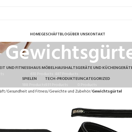
HOME
GESCHÄFT
BLOG
ÜBER UNS
KONTAKT
Gewichtsgürte
IT UND FITNESS
HAUS MÖBEL
HAUSHALTSGERÄTE UND KÜCHENGERÄT
cts
610 Products
487 Products
SPIELEN
TECH-PRODUKTE
UNCATEGORIZED
188 Products
931 Products
0 Products
äft
Gesundheit und Fitness
Gewichte und Zubehör
Gewichtsgürtel