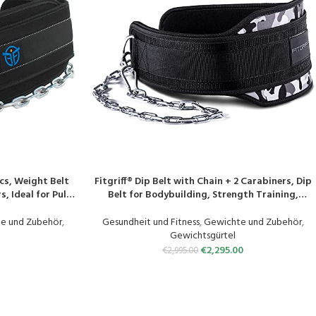
ics, Weight Belt
Fitgriff® Dip Belt with Chain + 2 Carabiners, Dip
PRODUKT KAUFEN
, Ideal for Pull-
Belt for Bodybuilding, Strength Training,
ilding, Strength
Weightlifting – Weight Lifting Belt, Weight Belt
htlifting
e und Zubehör
,
Gesundheit und Fitness
,
Gewichte und Zubehör
,
Gewichtsgürtel
€
2,295.00
€
2,995.00