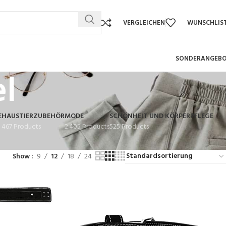
VERGLEICHEN
WUNSCHLIS
SONDERANGEB
l
E
HAUSTIERZUBEHÖR
MODE
SCHÖNHEIT UND KÖRPERPFLEGE
467 Products
2.405 Products
525 Products
Show
9
12
18
24