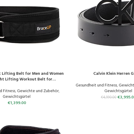
 Lifting Belt for Men and Women
Calvin Klein Herren G
N
PRODUKT KAUFEN
ht Lifting Workout Belt for
odybuilding, Fitness Training and
Gesundheit und Fitness
,
Gewicht
Back Support
d Fitness
,
Gewichte und Zubehör
,
Gewichtsgürtel
Gewichtsgürtel
€
3,995.0
€
4,990.00
€
1,399.00