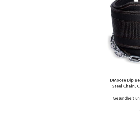
DMoose Dip Bel
PRODUKT KAUFE
Steel Chain, 
Stitching – 
Bo
Gesundheit un