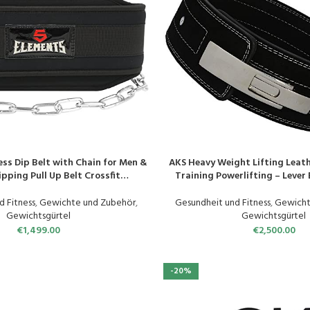
ess Dip Belt with Chain for Men &
AKS Heavy Weight Lifting Leath
N
PRODUKT KAUFEN
ping Pull Up Belt Crossfit
Training Powerlifting – Lever
ng Training Gym Bodybuilding
Lumbar Support & 10m
Weight Lifting
d Fitness
,
Gewichte und Zubehör
,
Gesundheit und Fitness
,
Gewicht
Gewichtsgürtel
Gewichtsgürtel
€
1,499.00
€
2,500.00
-20%