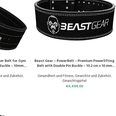
er Belt for Gym
Beast Gear – PowerBelt – Premium Powerlifting
PRODUKT KAUFEN
 Buckle – 10mm
Belt with Double Pin Buckle – 10.2 cm x 10 mm
m Thick
Nubuck Leather Weight Lifting Belt Rivet Belt
e und Zubehör
,
Gesundheit und Fitness
,
Gewichte und Zubehör
,
Gewichtsgürtel
€
4,494.00