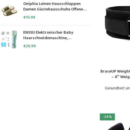
Alltag Pflege Mit Baby
Oniphia Leinen Hausschlappen
Gesundheitswesen Kit (Blau)
Damen Gästehausschuhe Offene
Hausschuhe Waschbar Badeschuhe
€
15.99
Anti-Rutsch Hausschuhe Sommer
Hausschuh für den Innen- und
Außenbereich
ENSSU Elektronischer Baby
Haarschneidemaschine,
Wasserdicht Kinder Ruhig
€
29.99
Haartrimmer mit 2 Führungen
Kämme, Schnurloses
Kinderhaarschneider mit sicheren
Keramikklingen
BraceUP Weight
PRODUKT KAUFE
– 4″ Weig
Powerlifting, B
Gesundheit un
-24%