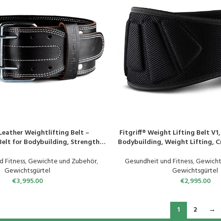
Leather Weightlifting Belt –
Fitgriff® Weight Lifting Belt V1,
N
PRODUKT KAUFEN
Belt for Bodybuilding, Strength
Bodybuilding, Weight Lifting, Cr
tlifting – Leather Weightlifting
for Women and M
 – for Men and Women
d Fitness
,
Gewichte und Zubehör
,
Gesundheit und Fitness
,
Gewicht
Gewichtsgürtel
Gewichtsgürtel
€
3,995.00
€
2,995.00
1
2
→