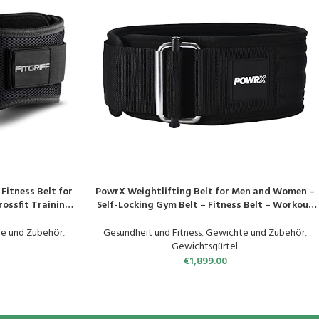
 Fitness Belt for
PowrX Weightlifting Belt for Men and Women –
PRODUKT KAUFEN
ossfit Training,
Self-Locking Gym Belt – Fitness Belt – Workout
en
Weightlifting, Powerlifting, Squat & Deadlift –
38 x 4 x 16 cm – Black
e und Zubehör
,
Gesundheit und Fitness
,
Gewichte und Zubehör
,
Gewichtsgürtel
€
1,899.00