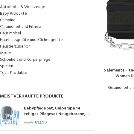
Automobil & Werkzeuge
Baby Produkte
Camping
Gesundheit und Fitness
Haus möbel
Haushaltsgeräte und Küchengeräte
Haustierzubehör
Mode
Schönheit und Körperpflege
Spielen
5 Elements Fitn
PRODUKT KAUFE
Tech-Produkte
Women Dip
Weightlifti
Gesundheit un
MEISTVERKAUFTE PRODUKTE
Babypflege Set, Unipampa 14
teiliges Pflegeset Neugeborene,
Baby Pflegeset Neugeborenen-
€
12.99
€
15.99
Babypflegezubehör, Baby-
Kulturtasche - Pflege-Set, für Baby