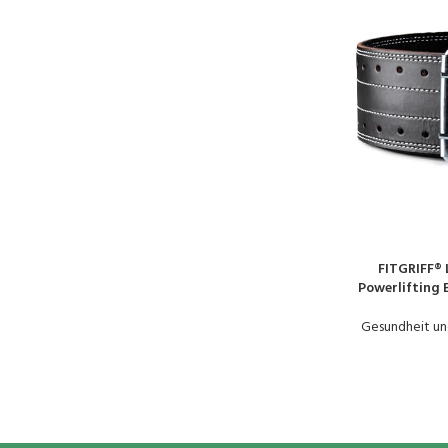
FITGRIFF® 
PRODUKT KAUFE
Powerlifting 
Training, Weigh
Belt
Gesundheit un