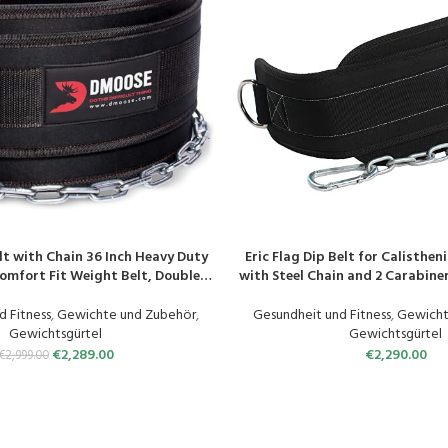
t with Chain 36 Inch Heavy Duty
Eric Flag Dip Belt for Calisthen
N
PRODUKT KAUFEN
Comfort Fit Weight Belt, Double
with Steel Chain and 2 Carabiners
Maximise Your Weightlifting &
Up & Dips – Dip Belt for Bodybu
dybuilding Workouts
Training, Crossfit, Weig
d Fitness
,
Gewichte und Zubehör
,
Gesundheit und Fitness
,
Gewicht
Gewichtsgürtel
Gewichtsgürtel
€
2,289.00
€
2,290.00
€
2,999.00