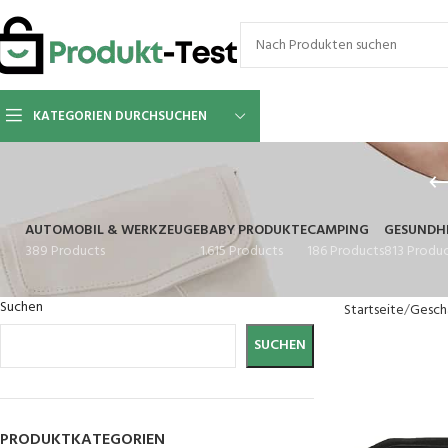
KATEGORIEN DURCHSUCHEN
AUTOMOBIL & WERKZEUGE
BABY PRODUKTE
CAMPING
GESUNDHE
389 Products
1.615 Products
186 Products
813 Produ
Suchen
Startseite
Gesch
SUCHEN
PRODUKTKATEGORIEN