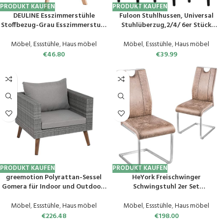
PRODUKT KAUFEN
PRODUKT KAUFEN
DEULINE Esszimmerstühle
Fuloon Stuhlhussen, Universal
Stoffbezug-Grau Esszimmerstuhl
Stuhlüberzug,2/4/ 6er Stück
28mm stärke Massivholzbeine
Samt Stretch Stuhlbezug
SGS geprüft Polsterstuhl Stühle
Protector Cover, Abnehmbar
Möbel
,
Essstühle
,
Haus möbel
Möbel
,
Essstühle
,
Haus möbel
Oslo+ 521242
Waschbar Chair Cover für Hotel,
€
46.80
€
39.99
Esszimmer, Zeremonie, Bankett
Hochzeit Party
PRODUKT KAUFEN
PRODUKT KAUFEN
greemotion Polyrattan-Sessel
HeYork Freischwinger
Gomera für Indoor und Outdoor,
Schwingstuhl 2er Set
Garten-Loungesessel aus
Esszimmerstuhl Küchenstuhl
strapazierfähigem Polyrattan,
Braun Küchenstuhl
Möbel
,
Essstühle
,
Haus möbel
Möbel
,
Essstühle
,
Haus möbel
Dining-Sessel mit bequemen
Wohnzimmerstuhl Besucherstuhl
€
226.48
€
198.00