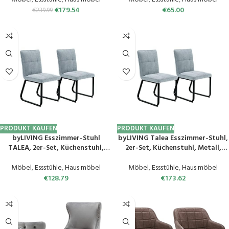
Lehne mit Griff
Esszimmerstühle, Stühle,
€
179.54
€
65.00
€
239.99
Küchenstühle, Chairs, Wishbone
Chair, Bistrostühle (Pink) (Rosa)
PRODUKT KAUFEN
PRODUKT KAUFEN
byLIVING Esszimmer-Stuhl
byLIVING Talea Esszimmer-Stuhl,
TALEA, 2er-Set, Küchenstuhl,
2er-Set, Küchenstuhl, Metall,
Metall, hellgrau, B 46, H 86, T 55
hellgrau, B 46, H 86, T 55 cm
cm
Möbel
,
Essstühle
,
Haus möbel
Möbel
,
Essstühle
,
Haus möbel
€
128.79
€
173.62