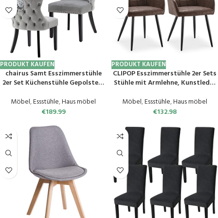
PRODUKT KAUFEN
PRODUKT KAUFEN
chairus Samt Esszimmerstühle
CLIPOP Esszimmerstühle 2er Sets
2er Set Küchenstühle Gepolstert
Stühle mit Armlehne, Kunstleder
für Wohnzimmer Armlos
Bezug, Esszimmerstuhl
Polsterstuhl mit Holzbeinen
Küchenstuhl Polsterstuhl, Stühle
Möbel
,
Essstühle
,
Haus möbel
Möbel
,
Essstühle
,
Haus möbel
(Grau-2)
für Esszimmer Küche (PU Braun,
€
189.99
€
132.98
2er Sets)