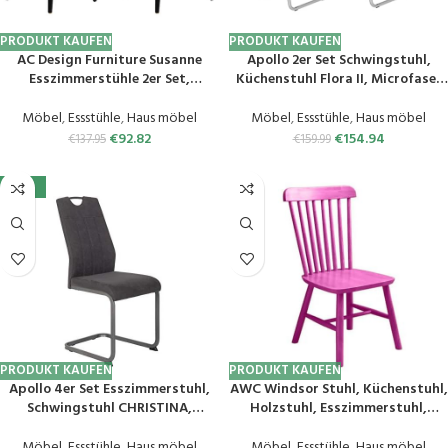
PRODUKT KAUFEN
PRODUKT KAUFEN
AC Design Furniture Susanne
Apollo 2er Set Schwingstuhl,
Esszimmerstühle 2er Set,
Küchenstuhl Flora II, Microfaser
Schwarzes Küchenstühle,
Vintage Grau, Rundrohrgestell
Lackierte Holzstühle aus Birke,
verchromt, Lehne mit Griff
Möbel
,
Essstühle
,
Haus möbel
Möbel
,
Essstühle
,
Haus möbel
Stühle mit Hoher Rückenlehne und
€
92.82
€
154.94
€
137.95
€
159.99
Vertikalen Latten,
Esszimmermöbel im
-25%
Skandinavischen Stil
PRODUKT KAUFEN
PRODUKT KAUFEN
Apollo 4er Set Esszimmerstuhl,
AWC Windsor Stuhl, Küchenstuhl,
Schwingstuhl CHRISTINA,
Holzstuhl, Esszimmerstuhl,
Microfaser Vintage-Optik
Strossenstuhl, skandinavisch,
Anthrazit, Metallgestell Grau,
Vintage, Sitzmöbel,
Möbel
,
Essstühle
,
Haus möbel
Möbel
,
Essstühle
,
Haus möbel