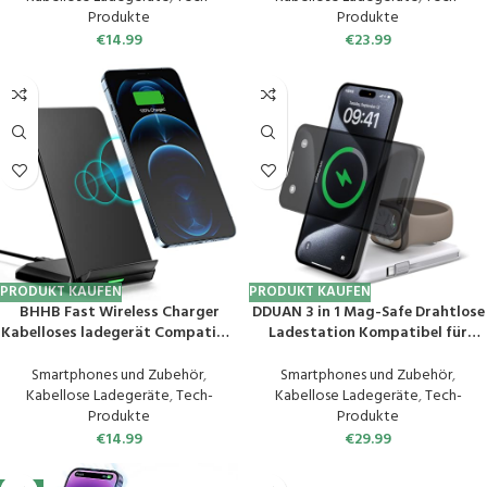
Galaxy S23 S22 Note/Pixel/LG
Pro 12 11 XS Max XR X 8 Plus
Produkte
Produkte
G8/Xperia/Lumia/OnePlus
€
14.99
€
23.99
PRODUKT KAUFEN
PRODUKT KAUFEN
BHHB Fast Wireless Charger
DDUAN 3 in 1 Mag-Safe Drahtlose
Kabelloses ladegerät Compatible
Ladestation Kompatibel für
for iPhone 15 14 13 12 Pro 12 11 XS
Phone 15 14 13 12/Watch, Faltbare
Max XR X 8 Plus, Samsung Galaxy
Schnellladegerät Stand, 5000mAh
Smartphones und Zubehör
,
Smartphones und Zubehör
,
S23 S22 S21 S10 Handy Qi Induktive
Battery Pack USB C Power Bank
Kabellose Ladegeräte
,
Tech-
Kabellose Ladegeräte
,
Tech-
Ladestation
mit 20W PD Adapter (Weiß)
Produkte
Produkte
€
14.99
€
29.99