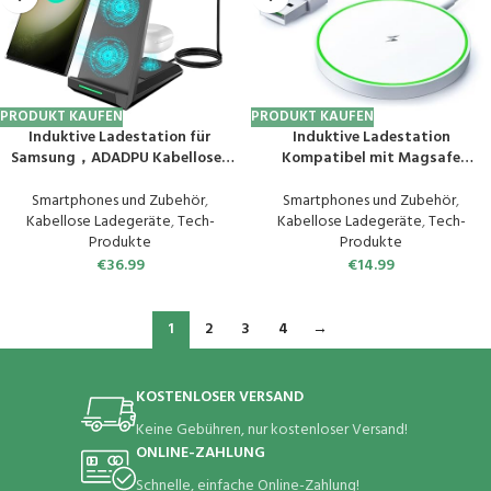
PRODUKT KAUFEN
PRODUKT KAUFEN
Induktive Ladestation für
Induktive Ladestation
Samsung，ADADPU Kabelloses
Kompatibel mit Magsafe
Ladegerät 3 in 1 Kompatibel für
Ladegerät, 15W Magnetische
Galaxy Watch 6/5/5
Wireless Charger Pad Kompatibel
Smartphones und Zubehör
,
Smartphones und Zubehör
,
Pro/4/3/Active 2，Wireless
mit Apple Ladestation, Schnelles
Kabellose Ladegeräte
,
Tech-
Kabellose Ladegeräte
,
Tech-
Charger für Samsung S24 S23 S22
Kabelloses Handy Ladestation
Produkte
Produkte
Ultra S21 Note 20 Galaxy Buds
Kompatibel mit iPhone und
€
36.99
€
14.99
Airpods
1
2
3
4
→
KOSTENLOSER VERSAND
Keine Gebühren, nur kostenloser Versand!
ONLINE-ZAHLUNG
Schnelle, einfache Online-Zahlung!