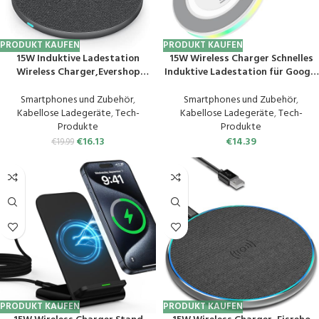
PRODUKT KAUFEN
PRODUKT KAUFEN
15W Induktive Ladestation
15W Wireless Charger Schnelles
Wireless Charger,Evershop
Induktive Ladestation für Google
Ladegerät Kabellos Ladestation
Pixel 8/8 Pro/7/7a/6/5XL,
Qi Induktionsladegerät
Kabelloses Handy Ladegerät
Smartphones und Zubehör
,
Smartphones und Zubehör
,
Kompatibel für iPhone
LadePad für Samsung Galaxy
Kabellose Ladegeräte
,
Tech-
Kabellose Ladegeräte
,
Tech-
15/14/13/12/11/XS/X/8/8
S24/S23
Produkte
Produkte
Plus,Samsung Galaxy S22 S21
Ultra/S23+/S22/S21/S20/S9/S8,
€
16.13
€
14.39
€
19.99
Usw,Huawei P40Pro
iPhone 15/14/13/12
PRODUKT KAUFEN
PRODUKT KAUFEN