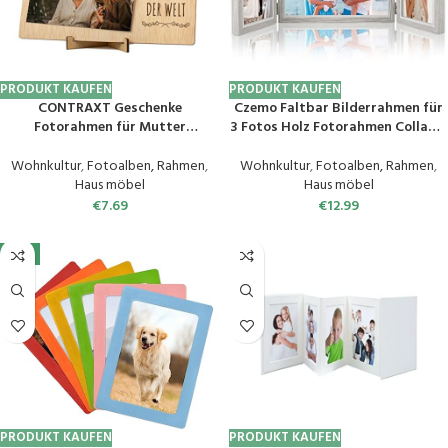
PRODUKT KAUFEN
PRODUKT KAUFEN
CONTRAXT Geschenke
Czemo Faltbar Bilderrahmen für
Fotorahmen für Mutter
3 Fotos Holz Fotorahmen Collage,
Muttertag. Details Ideen für
10×15 und 13×18 cm Bilderrahmen,
Mama Mutter Bilderrahmen mit
Horizontal/Hochformat
Wohnkultur
,
Fotoalben, Rahmen
,
Wohnkultur
,
Fotoalben, Rahmen
,
Klammern Leine Fotoleine
Fotorahmen für Schreibtisch,
Haus möbel
Haus möbel
Polaroid Bilder Rahmen
Büro, Hochzeit, Familie, Hellgrau
€
7.69
€
12.99
fotorahmen Holz Fotos (Mutter
DE)
-5%
PRODUKT KAUFEN
PRODUKT KAUFEN