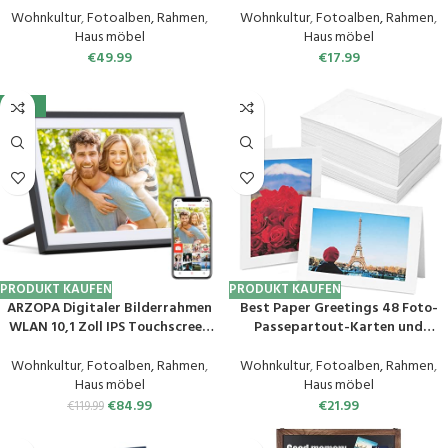
Bilderrahmen Unterstützt
Familie Baby Fotobuch zum
Wohnkultur
,
Fotoalben, Rahmen
,
Wohnkultur
,
Fotoalben, Rahmen
,
SD/MS/MMC/SDHC-Karte/USB-
Einstecken, Geburtstag
Haus möbel
Haus möbel
Flash-Laufwerk
Jahrestag Geschenk für Mädchen
€
49.99
€
17.99
Frauen, Blätter
-29%
PRODUKT KAUFEN
PRODUKT KAUFEN
ARZOPA Digitaler Bilderrahmen
Best Paper Greetings 48 Foto-
WLAN 10,1 Zoll IPS Touchscreen
Passepartout-Karten und
Elektronischer Bilderrahmen mit
Umschläge, Weiße
32GB Frameo Bilderrahmen
Bilderrahmenkarten für 10,2 x 15,2
Wohnkultur
,
Fotoalben, Rahmen
,
Wohnkultur
,
Fotoalben, Rahmen
,
Digital Fernfreigabe von Fotos
cm-Fotos
Haus möbel
Haus möbel
und Videos mit Kalender Wetter
€
84.99
€
21.99
€
119.99
Musik