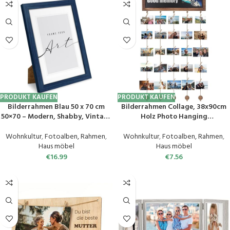
PRODUKT KAUFEN
PRODUKT KAUFEN
Bilderrahmen Blau 50 x 70 cm
Bilderrahmen Collage, 38x90cm
50×70 – Modern, Shabby, Vintage
Holz Photo Hanging
– viele Größen – Köln 1,5
Bilderrahmen mit 30
Klammern&3 Magneten
Wohnkultur
,
Fotoalben, Rahmen
,
Wohnkultur
,
Fotoalben, Rahmen
,
Bilderrahmen Fotowand Mehrere
Haus möbel
Haus möbel
Bilder Bilderleiste Holz Fotowand
€
16.99
€
7.56
mit Klammern Aufhängen
Fotowand Wanddekoration