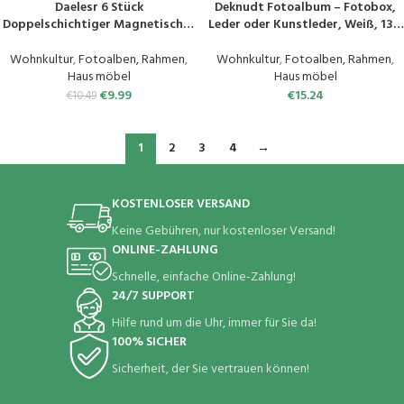
Daelesr 6 Stück
Deknudt Fotoalbum – Fotobox,
Doppelschichtiger Magnetisches
Leder oder Kunstleder, Weiß, 13 x
Bilderrahmen-Set, Magnetische
18 cm
Fenster Bilderrahmen, Magnetic
Wohnkultur
,
Fotoalben, Rahmen
,
Wohnkultur
,
Fotoalben, Rahmen
,
Picture Frames, Selbstklebend
Haus möbel
Haus möbel
Magnetischer Bilderrahmen für
€
9.99
€
15.24
€
10.49
den Kühlschrank, 18x13cm (Bunt)
1
2
3
4
→
KOSTENLOSER VERSAND
Keine Gebühren, nur kostenloser Versand!
ONLINE-ZAHLUNG
Schnelle, einfache Online-Zahlung!
24/7 SUPPORT
Hilfe rund um die Uhr, immer für Sie da!
100% SICHER
Sicherheit, der Sie vertrauen können!