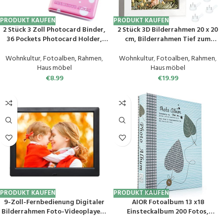
PRODUKT KAUFEN
PRODUKT KAUFEN
2 Stück 3 Zoll Photocard Binder,
2 Stück 3D Bilderrahmen 20 x 20
36 Pockets Photocard Holder,
cm, Bilderrahmen Tief zum
Mini Photo Album, Liebes-Herz-
Befüllen mit Acrylplatte, 3 cm
Hohl-Business-ID-Karte,
Innentiefe, Holz Shadow Box für
Wohnkultur
,
Fotoalben, Rahmen
,
Wohnkultur
,
Fotoalben, Rahmen
,
Anhänger für die Fotosammlung
Valentinstag Baby
Haus möbel
Haus möbel
Hochzeitsandenken, Fotos,
€
8.99
€
19.99
Blumen, Ticket
PRODUKT KAUFEN
PRODUKT KAUFEN
9-Zoll-Fernbedienung Digitaler
AIOR Fotoalbum 13 x18
Bilderrahmen Foto-Videoplayer /
Einsteckalbum 200 Fotos,
4 Windows Display Elektronischer
Fotoalben Groß Vintage Hochzeit