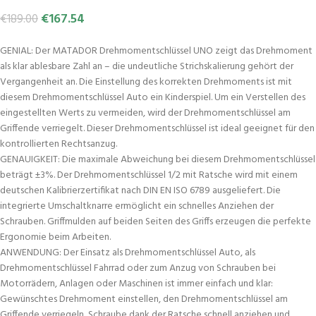
€
167.54
€
189.00
GENIAL: Der MATADOR Drehmomentschlüssel UNO zeigt das Drehmoment
als klar ablesbare Zahl an – die undeutliche Strichskalierung gehört der
Vergangenheit an. Die Einstellung des korrekten Drehmoments ist mit
diesem Drehmomentschlüssel Auto ein Kinderspiel. Um ein Verstellen des
eingestellten Werts zu vermeiden, wird der Drehmomentschlüssel am
Griffende verriegelt. Dieser Drehmomentschlüssel ist ideal geeignet für den
kontrollierten Rechtsanzug.
GENAUIGKEIT: Die maximale Abweichung bei diesem Drehmomentschlüssel
beträgt ±3%. Der Drehmomentschlüssel 1/2 mit Ratsche wird mit einem
deutschen Kalibrierzertifikat nach DIN EN ISO 6789 ausgeliefert. Die
integrierte Umschaltknarre ermöglicht ein schnelles Anziehen der
Schrauben. Griffmulden auf beiden Seiten des Griffs erzeugen die perfekte
Ergonomie beim Arbeiten.
ANWENDUNG: Der Einsatz als Drehmomentschlüssel Auto, als
Drehmomentschlüssel Fahrrad oder zum Anzug von Schrauben bei
Motorrädern, Anlagen oder Maschinen ist immer einfach und klar:
Gewünschtes Drehmoment einstellen, den Drehmomentschlüssel am
Griffende verriegeln, Schraube dank der Ratsche schnell anziehen und