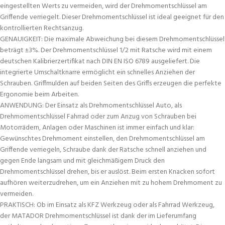
eingestellten Werts zu vermeiden, wird der Drehmomentschlüssel am
Griffende verriegelt. Dieser Drehmomentschlüssel ist ideal geeignet für den
kontrollierten Rechtsanzug.
GENAUIGKEIT: Die maximale Abweichung bei diesem Drehmomentschlüssel
beträgt ±3%. Der Drehmomentschlüssel 1/2 mit Ratsche wird mit einem
deutschen Kalibrierzertifikat nach DIN EN ISO 6789 ausgeliefert. Die
integrierte Umschaltknarre ermöglicht ein schnelles Anziehen der
Schrauben. Griffmulden auf beiden Seiten des Griffs erzeugen die perfekte
Ergonomie beim Arbeiten.
ANWENDUNG: Der Einsatz als Drehmomentschlüssel Auto, als
Drehmomentschlüssel Fahrrad oder zum Anzug von Schrauben bei
Motorrädern, Anlagen oder Maschinen ist immer einfach und klar:
Gewünschtes Drehmoment einstellen, den Drehmomentschlüssel am
Griffende verriegeln, Schraube dank der Ratsche schnell anziehen und
gegen Ende langsam und mit gleichmäßigem Druck den
Drehmomentschlüssel drehen, bis er auslöst. Beim ersten Knacken sofort
aufhören weiterzudrehen, um ein Anziehen mit zu hohem Drehmoment zu
vermeiden.
PRAKTISCH: Ob im Einsatz als KFZ Werkzeug oder als Fahrrad Werkzeug,
der MATADOR Drehmomentschlüssel ist dank der im Lieferumfang