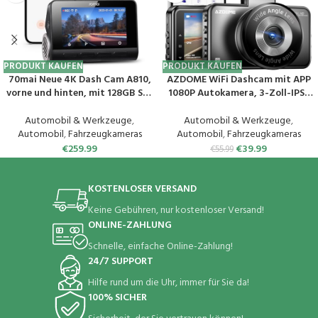
PRODUKT KAUFEN
PRODUKT KAUFEN
70mai Neue 4K Dash Cam A810,
AZDOME WiFi Dashcam mit APP
vorne und hinten, mit 128GB SD-
1080P Autokamera, 3-Zoll-IPS-
Karte, integriertem GPS, Night
Bildschirm, ADAS, Super
Owl Vision, Unterstützung bis zu
Nachtsicht, WDR, 150°
Automobil & Werkzeuge
,
Automobil & Werkzeuge
,
256GB, Smart Parking Guardian-
Weitwinkel, Loop-Aufnahme, G-
Automobil
,
Fahrzeugkameras
Automobil
,
Fahrzeugkameras
Modus, AI-Bewegungserkennung
Sensor, Parkmodus(M17)
€
259.99
€
39.99
€
55.99
KOSTENLOSER VERSAND
Keine Gebühren, nur kostenloser Versand!
ONLINE-ZAHLUNG
Schnelle, einfache Online-Zahlung!
24/7 SUPPORT
Hilfe rund um die Uhr, immer für Sie da!
100% SICHER