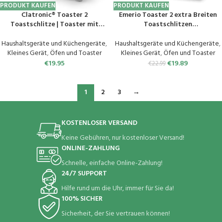
PRODUKT KAUFEN
PRODUKT KAUFEN
Clatronic® Toaster 2
Emerio Toaster 2 extra Breiten
Toastschlitze | Toaster mit
Toastschlitzen
Brötchenaufsatz | Toaster 2
Zentrierfunktion,herausnehmbar
Scheiben mit Liftfunktion |
e
Haushaltsgeräte und Küchengeräte
,
Haushaltsgeräte und Küchengeräte
,
Toster mit Auftau- und
Krümelschublade,Abbruch/Aufta
Kleines Gerät
,
Öfen und Toaster
Kleines Gerät
,
Öfen und Toaster
Aufwärm-Funktion | für Brötchen
uen/Wiedererwärmen,7
€
19.95
€
19.89
€
22.99
und Toast | TA 3801 weiß
einstellbare
Bräunungsstufen,Brötchenaufsa
tz,750W,TO-123924,Schwarz
1
2
3
→
KOSTENLOSER VERSAND
Keine Gebühren, nur kostenloser Versand!
ONLINE-ZAHLUNG
Schnelle, einfache Online-Zahlung!
24/7 SUPPORT
Hilfe rund um die Uhr, immer für Sie da!
100% SICHER
Sicherheit, der Sie vertrauen können!