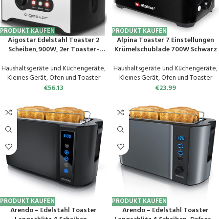
PRODUKT KAUFEN
PRODUKT KAUFEN
Aigostar Edelstahl Toaster 2
Alpina Toaster 7 Einstellungen
Scheiben,900W, 2er Toaster-
Krümelschublade 700W Schwarz
Doppelschlitz für 2 Scheiben,
Auftau & Aufwärm Funktion, 7
Haushaltsgeräte und Küchengeräte
,
Haushaltsgeräte und Küchengeräte
,
Bräunungsstufen,
Kleines Gerät
,
Öfen und Toaster
Kleines Gerät
,
Öfen und Toaster
Herausnehmbar Krümelfach,
€
56.13
€
23.99
Schwarz
PRODUKT KAUFEN
PRODUKT KAUFEN
Arendo – Edelstahl Toaster
Arendo – Edelstahl Toaster