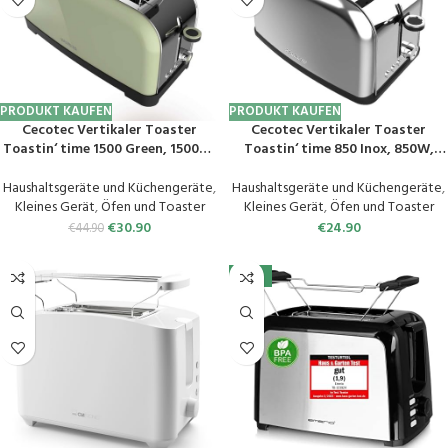
PRODUKT KAUFEN
PRODUKT KAUFEN
Cecotec Vertikaler Toaster
Cecotec Vertikaler Toaster
Toastin‘ time 1500 Green, 1500W,
Toastin‘ time 850 Inox, 850W,
Doppelter langer und breiter
Doppelter langer Schlitz und
Schlitz 3,8 cm, Obere Stäbe,
breiter Schlitz von 3,8 cm, Obere
Haushaltsgeräte und Küchengeräte
,
Haushaltsgeräte und Küchengeräte
,
Edelstahl, Automatische
Stäbe, Edelstahl, Automatische
Kleines Gerät
,
Öfen und Toaster
Kleines Gerät
,
Öfen und Toaster
Abschaltung und Pop-up-
Abschaltung und Pop-up-
€
30.90
€
24.90
€
44.90
Funktion, Krümelablage
Funktion, Krümelablage
-13%