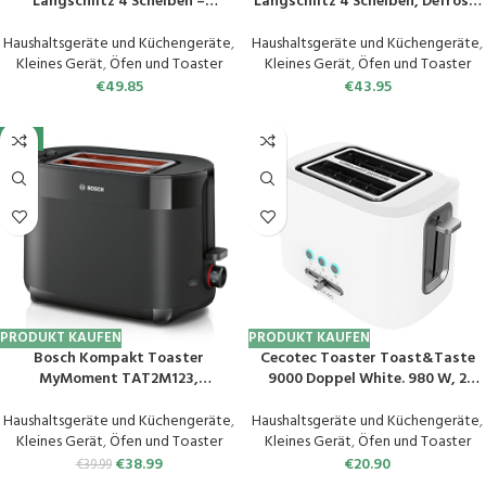
Langschlitz 4 Scheiben –
Langschlitz 4 Scheiben, Defrost,
Touchpanel –
wärmeisolierendes Gehäuse, mit
Doppelwandgehäuse – 1500 W –
integriertem Brötchenaufsatz,
Haushaltsgeräte und Küchengeräte
,
Haushaltsgeräte und Küchengeräte
,
Integrierter Brötchenaufsatz – 7
1500W, Krümelschublade,
Kleines Gerät
,
Öfen und Toaster
Kleines Gerät
,
Öfen und Toaster
Bräunungsgrade –
Display, Cool Grey
€
49.85
€
43.95
Brotzentrierung –
Restzeitanzeige –
-3%
Memoryfunktion
PRODUKT KAUFEN
PRODUKT KAUFEN
Bosch Kompakt Toaster
Cecotec Toaster Toast&Taste
MyMoment TAT2M123,
9000 Doppel White. 980 W, 2
integrierter Brötchenaufsatz,
extra breiten kurzen Schlitzen, 9
mit Auftaufunktion, mit
voreingestellte Funktionen, 6
Haushaltsgeräte und Küchengeräte
,
Haushaltsgeräte und Küchengeräte
,
Abschaltautomatik, Liftfunktion,
Toaststufen, Brötchenaufsatz,
Kleines Gerät
,
Öfen und Toaster
Kleines Gerät
,
Öfen und Toaster
Brotzentrierung, perfekt für 2
Weiß
€
38.99
€
20.90
€
39.99
Scheiben, 800 Watt, Schwarz