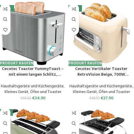
matt
-24%
-41%
PRODUKT KAUFEN
PRODUKT KAUFEN
Cecotec Toaster YummyToast –
Cecotec Vertikaler Toaster
mit einem langen Schlitz,
RetroVision Beige, 700W
Edelstahloberflächen, 5
Leistung, 2 Extra-breite Schlitze,
Leistungsstufen, 2
Einzigartiges Anzeige-Design,
Haushaltsgeräte und Küchengeräte
,
Haushaltsgeräte und Küchengeräte
,
vorkonfigurierten Funktionen,
Bräunungssteuerung, Retro-
Kleines Gerät
,
Öfen und Toaster
Kleines Gerät
,
Öfen und Toaster
Krümelschublade (850 W)
Design, Staubabdeckung
€
34.90
€
27.90
€
46.00
€
46.90
-31%