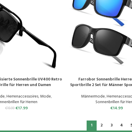
isierte Sonnenbrille UV400 Retro
Farrobor Sonnenbrille Herren
N
PRODUKT KAUFEN
rille für Herren und Damen
Sportbrille 2 Set für Männer Sp
Schutz Sonnenbrillen Angel
Sunglasses Men
de
,
Herrenaccessoires
,
Mode
,
Männermode
,
Herrenaccesso
nnenbrillen für Herren
Sonnenbrillen für He
€
17.99
€
14.99
€
19.99
1
2
3
4