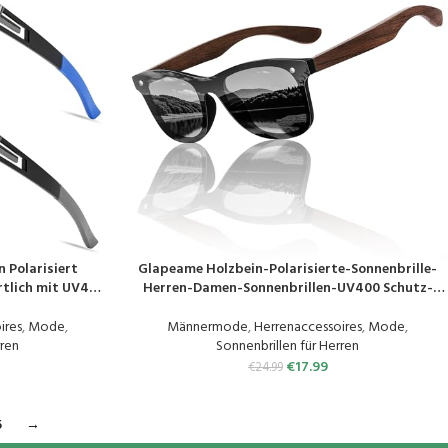
 Polarisiert
Glapeame Holzbein-Polarisierte-Sonnenbrille-
PRODUKT KAUFEN
ortlich mit UV400
Herren-Damen-Sonnenbrillen-UV400 Schutz-
n Autofahren
Sonnenbrille-Schwarz-Retro-Klassische-Unisex-
Sunglasses-Men-Women-Sonnen brille-für-Reise-
ires
,
Mode
,
Männermode
,
Herrenaccessoires
,
Mode
,
Angeln-Freizeit
rren
Sonnenbrillen für Herren
€
17.99
€
24.99
5
→