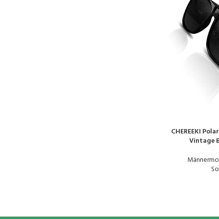
CHEREEKI Polar
PRODUKT KAUFE
Vintage B
Männermo
So