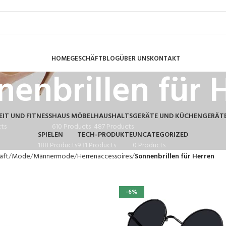
HOME
GESCHÄFT
BLOG
ÜBER UNS
KONTAKT
nenbrillen für 
IT UND FITNESS
HAUS MÖBEL
HAUSHALTSGERÄTE UND KÜCHENGERÄT
cts
610 Products
487 Products
SPIELEN
TECH-PRODUKTE
UNCATEGORIZED
188 Products
931 Products
0 Products
äft
Mode
Männermode
Herrenaccessoires
Sonnenbrillen für Herren
-6%