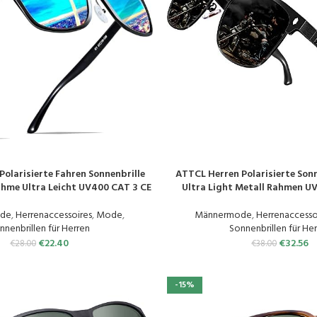
olarisierte Fahren Sonnenbrille
ATTCL Herren Polarisierte Son
N
PRODUKT KAUFEN
ahme Ultra Leicht UV400 CAT 3 CE
Ultra Light Metall Rahmen U
de
,
Herrenaccessoires
,
Mode
,
Männermode
,
Herrenaccesso
nnenbrillen für Herren
Sonnenbrillen für He
€
22.40
€
32.56
€
28.00
€
38.00
-15%