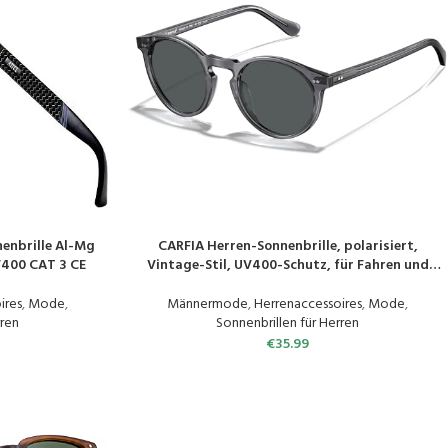
nenbrille Al-Mg
CARFIA Herren-Sonnenbrille, polarisiert,
PRODUKT KAUFEN
V400 CAT 3 CE
Vintage-Stil, UV400-Schutz, für Fahren und
Reisen
ires
,
Mode
,
Männermode
,
Herrenaccessoires
,
Mode
,
rren
Sonnenbrillen für Herren
€
35.99