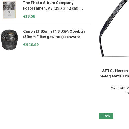
The Photo Album Company
Fotorahmen, A3 (29.7 x 42 cm),
goldfarben A3MARGLD
€
18.68
Canon EF 85mm F1.8 USM Objektiv
(58mm Filtergewinde) schwarz
€
448.89
ATTCL Herren P
PRODUKT KAUFE
Al-Mg Metall R
Männermo
So
-15%