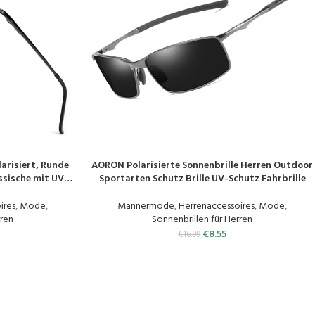
arisiert, Runde
AORON Polarisierte Sonnenbrille Herren Outdoor
PRODUKT KAUFEN
ssische mit UV-
Sportarten Schutz Brille UV-Schutz Fahrbrille
ires
,
Mode
,
Männermode
,
Herrenaccessoires
,
Mode
,
rren
Sonnenbrillen für Herren
€
8.55
€
16.99