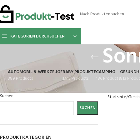
KATEGORIEN DURCHSUCHEN
Son
AUTOMOBIL & WERKZEUGE
BABY PRODUKTE
CAMPING
GESUNDHE
389 Products
1.615 Products
186 Products
813 Produ
Suchen
Startseite
Gesch
SUCHEN
PRODUKTKATEGORIEN