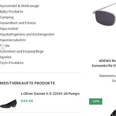
Automobil & Werkzeuge
Baby Produkte
Camping
Gesundheit und Fitness
Haus möbel
Haushaltsgeräte und Küchengeräte
Haustierzubehör
Mode
Schönheit und Körperpflege
Spielen
ADEWU Ret
PRODUKT KAUFE
Tech-Produkte
Sonnenbrille V
Sungl
Männermo
So
MEISTVERKAUFTE PRODUKTE
s.Oliver Damen 5-5-22301-20 Pumps
€
44.46
-20%