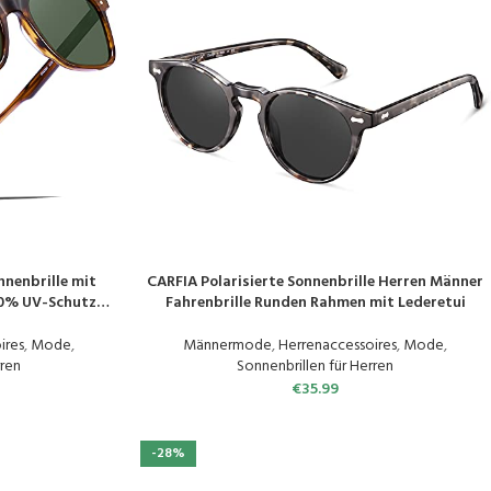
nnenbrille mit
CARFIA Polarisierte Sonnenbrille Herren Männer
PRODUKT KAUFEN
00% UV-Schutz
Fahrenbrille Runden Rahmen mit Lederetui
ille
ires
,
Mode
,
Männermode
,
Herrenaccessoires
,
Mode
,
rren
Sonnenbrillen für Herren
€
35.99
-28%