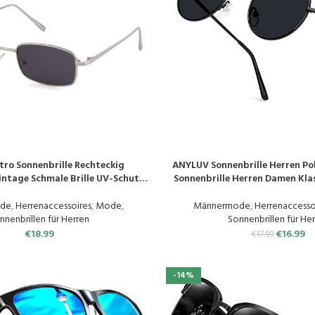
ro Sonnenbrille Rechteckig
ANYLUV Sonnenbrille Herren Pol
N
PRODUKT KAUFEN
intage Schmale Brille UV-Schutz
Sonnenbrille Herren Damen Kla
asses für Damen Herren
Schutz
de
,
Herrenaccessoires
,
Mode
,
Männermode
,
Herrenaccesso
nnenbrillen für Herren
Sonnenbrillen für He
€
18.99
€
16.99
€
17.99
-14%