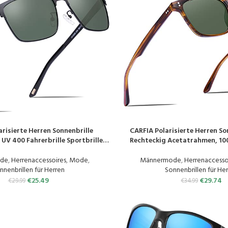
arisierte Herren Sonnenbrille
CARFIA Polarisierte Herren So
N
PRODUKT KAUFEN
UV 400 Fahrerbrille Sportbrille
Rechteckig Acetatrahmen, 1
Kategorie 3
Sportliche Sonnenbr
de
,
Herrenaccessoires
,
Mode
,
Männermode
,
Herrenaccesso
nnenbrillen für Herren
Sonnenbrillen für He
€
25.49
€
29.74
€
29.99
€
34.99