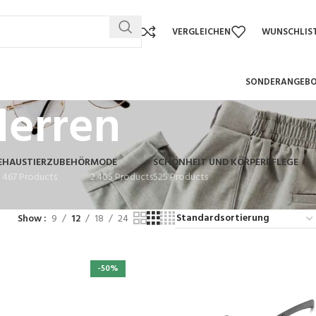
VERGLEICHEN
WUNSCHLIS
SONDERANGEB
Herren
E
HAUSTIERZUBEHÖR
MODE
SCHÖNHEIT UND KÖRPERPFLEGE
467 Products
2.405 Products
525 Products
Show
9
12
18
24
-50%