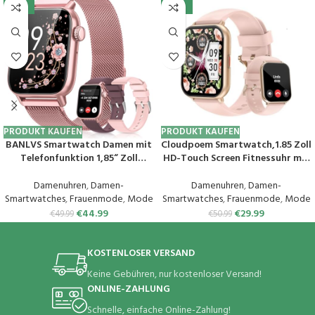
-10%
-41%
PRODUKT KAUFEN
PRODUKT KAUFEN
BANLVS Smartwatch Damen mit
Cloudpoem Smartwatch,1.85 Zoll
Telefonfunktion 1,85“ Zoll
HD-Touch Screen Fitnessuhr mit
Fitnessuhr Damen mit SpO2,
Telefonfunktion,SpO2-
Herzfrequenz, Schlafmonitor,
Überwachung Pulsuhr
Damenuhren
,
Damen-
Damenuhren
,
Damen-
Menstruationszyklus, IP68
Schlafmonitor Schrittzähler Uhr
Smartwatches
,
Frauenmode
,
Mode
Smartwatches
,
Frauenmode
,
Mode
wasserdichte Sportuhr für iOS
100+ Trainingsmodi Sportuhr
€
44.99
€
29.99
€
49.99
€
50.99
und Android (Rosa)
für Damen Herren Android iOS
Handy
KOSTENLOSER VERSAND
Keine Gebühren, nur kostenloser Versand!
ONLINE-ZAHLUNG
Schnelle, einfache Online-Zahlung!