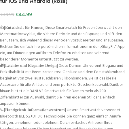
für iOS und Android (Rosa)
€
44.99
€
49.99
👍[𝐄𝐧𝐭𝐰𝐢𝐜𝐤𝐞𝐥𝐭 𝐟ü𝐫 𝐅𝐫𝐚𝐮𝐞𝐧] Diese Smartwatch für Frauen überwacht den
Menstruationszyklus, die sichere Periode und den Eisprung und hilft den
Benutzern, sich während dieser Perioden vorzubereiten und anzupassen.
Richten Sie einfach Ihre persönlichen Informationen in der „GloryFit“ App
ein, um Erinnerungen auf Ihrem Telefon zu erhalten und während
besonderer Momente unterstützt zu werden.
🎁[𝐋𝐞𝐢𝐜𝐡𝐭𝐞𝐬 𝐮𝐧𝐝 𝐄𝐥𝐞𝐠𝐚𝐧𝐭𝐞𝐬 𝐃𝐞𝐬𝐢𝐠𝐧] Diese Damen-Uhr vereint Eleganz und
Praktikabilität mit ihrem zarten rosa Gehäuse und dem Edelstahlarmband,
begleitet von zwei austauschbaren Silikonbändern. Sie ist das ideale
Accessoire für alle Anlässe und eine perfekte Geschenkauswahl. Darüber
hinaus bietet die BANLVS Smartwatch für Damen mehr als 200
Ziffernblätter zur Auswahl, damit Sie Ihren eigenen Stil ganz einfach
anpassen können.
📞[𝐇𝐚𝐧𝐝𝐠𝐞𝐥𝐞𝐧𝐤-𝐢𝐧𝐟𝐨𝐫𝐦𝐚𝐭𝐢𝐨𝐧𝐬𝐳𝐞𝐧𝐭𝐫𝐮𝐦] Unsere Smartwatch verwendet
Bluetooth BLE 5.2+BT 3.0 Technologie. Sie können ganz einfach Anrufe
tätigen, annehmen oder ablehnen. Durch einfaches Anheben Ihres