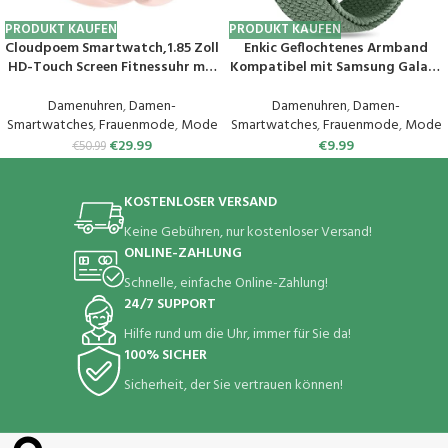
PRODUKT KAUFEN
PRODUKT KAUFEN
Cloudpoem Smartwatch,1.85 Zoll
Enkic Geflochtenes Armband
HD-Touch Screen Fitnessuhr mit
Kompatibel mit Samsung Galaxy
Telefonfunktion,SpO2-
Watch 6/5/4 40mm
Überwachung Pulsuhr
44mm/Galaxy Watch 5 Pro
Damenuhren
,
Damen-
Damenuhren
,
Damen-
Schlafmonitor Schrittzähler Uhr
45mm/Watch 6 Classic/Watch 4
Smartwatches
,
Frauenmode
,
Mode
Smartwatches
,
Frauenmode
,
Mode
100+ Trainingsmodi Sportuhr
Classic, Elastisch Uhrenarmband
€
29.99
€
9.99
€
50.99
für Damen Herren Android iOS
Sport Loop Ersatzarmband für
Handy
Herren Damen
KOSTENLOSER VERSAND
Keine Gebühren, nur kostenloser Versand!
ONLINE-ZAHLUNG
Schnelle, einfache Online-Zahlung!
24/7 SUPPORT
Hilfe rund um die Uhr, immer für Sie da!
100% SICHER
Sicherheit, der Sie vertrauen können!