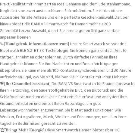
Praktikabilität mit ihrem zarten rosa Gehäuse und dem Edelstahlarmband,
begleitet von zwei austauschbaren Silikonbändern. Sie ist das ideale
Accessoire für alle Anlässe und eine perfekte Geschenkauswahl. Darüber
hinaus bietet die BANLVS Smartwatch für Damen mehr als 200
Ziffernblätter zur Auswahl, damit Sie Ihren eigenen Stil ganz einfach
anpassen können.
📞[𝐇𝐚𝐧𝐝𝐠𝐞𝐥𝐞𝐧𝐤-𝐢𝐧𝐟𝐨𝐫𝐦𝐚𝐭𝐢𝐨𝐧𝐬𝐳𝐞𝐧𝐭𝐫𝐮𝐦] Unsere Smartwatch verwendet
Bluetooth BLE 5.2+BT 3.0 Technologie. Sie können ganz einfach Anrufe
tätigen, annehmen oder ablehnen. Durch einfaches Anheben Ihres
Handgelenks können Sie Ihre Nachrichten und Benachrichtigungen
überprüfen. Sie kann mehr als 100 Kontakte synchronisieren und 30 Anrufe
aufzeichnen. Egal, wo Sie sind, bleiben Sie in Kontakt mit Ihren Liebsten.
💝[𝐈𝐡𝐫 𝐆𝐞𝐬𝐮𝐧𝐝𝐡𝐞𝐢𝐭𝐬𝐚𝐬𝐬𝐢𝐬𝐭𝐞𝐧𝐭] Die BANLVS Smartwatch für Frauen überwacht
Ihren Herzschlag, den Sauerstoffgehalt im Blut, den Blutdruck und die
Schlafqualität rund um die Uhr in Echtzeit. Sie erfasst und analysiert Ihre
Gesundheitsdaten und bietet Ihnen Ratschläge, um gute
Lebensgewohnheiten anzunehmen. Sie bietet auch Funktionen wie
Wecker, Fotografieren, Musik, Wetter und Erinnerungen, um allen Ihren
täglichen Bedürfnissen gerecht zu werden.
🏆[𝐁𝐫𝐢𝐧𝐠𝐭 𝐌𝐞𝐡𝐫 𝐄𝐧𝐞𝐫𝐠𝐢𝐞] Diese Smartwatch Damen bietet über 110