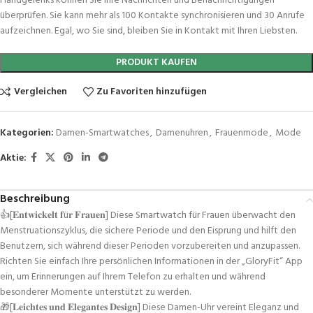
Handgelenks können Sie Ihre Nachrichten und Benachrichtigungen
überprüfen. Sie kann mehr als 100 Kontakte synchronisieren und 30 Anrufe
aufzeichnen. Egal, wo Sie sind, bleiben Sie in Kontakt mit Ihren Liebsten.
PRODUKT KAUFEN
Vergleichen
Zu Favoriten hinzufügen
Kategorien:
Damen-Smartwatches
,
Damenuhren
,
Frauenmode
,
Mode
Aktie:
Beschreibung
👍[𝐄𝐧𝐭𝐰𝐢𝐜𝐤𝐞𝐥𝐭 𝐟ü𝐫 𝐅𝐫𝐚𝐮𝐞𝐧] Diese Smartwatch für Frauen überwacht den
Menstruationszyklus, die sichere Periode und den Eisprung und hilft den
Benutzern, sich während dieser Perioden vorzubereiten und anzupassen.
Richten Sie einfach Ihre persönlichen Informationen in der „GloryFit“ App
ein, um Erinnerungen auf Ihrem Telefon zu erhalten und während
besonderer Momente unterstützt zu werden.
🎁[𝐋𝐞𝐢𝐜𝐡𝐭𝐞𝐬 𝐮𝐧𝐝 𝐄𝐥𝐞𝐠𝐚𝐧𝐭𝐞𝐬 𝐃𝐞𝐬𝐢𝐠𝐧] Diese Damen-Uhr vereint Eleganz und