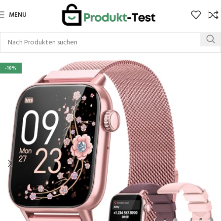
MENU
-10%