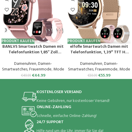
PRODUKT KAUFEN
PRODUKT KAUFEN
BANLVS Smartwatch Damen mit
elfofle Smartwatch Damen mit
Telefonfunktion 1,85“ Zoll
Telefonfunktion, 1,39″ TFT HD
Fitnessuhr Damen mit SpO2,
Touchscreen, IP67 Wasserdicht
Herzfrequenz, Schlafmonitor,
mit 120 Sport SpO2 Pulsuhr
Damenuhren
,
Damen-
Damenuhren
,
Damen-
Menstruationszyklus, IP68
Menstruationszyklus
Smartwatches
,
Frauenmode
,
Mode
Smartwatches
,
Frauenmode
,
Mode
wasserdichte Sportuhr für iOS
Schlafmonitor,Armbanduhr für
€
44.99
€
55.99
€
49.99
€
59.99
und Android (Rosa)
iOS Android Rosa Gold
KOSTENLOSER VERSAND
Keine Gebühren, nur kostenloser Versand!
ONLINE-ZAHLUNG
Schnelle, einfache Online-Zahlung!
24/7 SUPPORT
Hilfe rund um die Uhr, immer für Sie da!