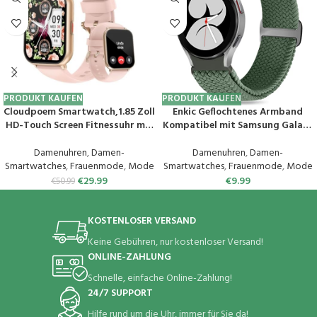
PRODUKT KAUFEN
PRODUKT KAUFEN
Cloudpoem Smartwatch,1.85 Zoll
Enkic Geflochtenes Armband
HD-Touch Screen Fitnessuhr mit
Kompatibel mit Samsung Galaxy
Telefonfunktion,SpO2-
Watch 6/5/4 40mm
Überwachung Pulsuhr
44mm/Galaxy Watch 5 Pro
Damenuhren
,
Damen-
Damenuhren
,
Damen-
Schlafmonitor Schrittzähler Uhr
45mm/Watch 6 Classic/Watch 4
Smartwatches
,
Frauenmode
,
Mode
Smartwatches
,
Frauenmode
,
Mode
100+ Trainingsmodi Sportuhr
Classic, Elastisch Uhrenarmband
€
29.99
€
9.99
€
50.99
für Damen Herren Android iOS
Sport Loop Ersatzarmband für
Handy
Herren Damen
KOSTENLOSER VERSAND
Keine Gebühren, nur kostenloser Versand!
ONLINE-ZAHLUNG
Schnelle, einfache Online-Zahlung!
24/7 SUPPORT
Hilfe rund um die Uhr, immer für Sie da!