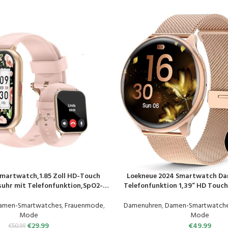
martwatch,1.85 Zoll HD-Touch
Loekneue 2024 Smartwatch Da
EN
PRODUKT KAUFEN
suhr mit Telefonfunktion,SpO2-
Telefonfunktion 1,39“ HD Touch
ung Pulsuhr Schlafmonitor
/SpO2/Menstruationszyklus/Sch
Uhr 100+ Trainingsmodi Sportuhr
Wasserdichter/Schrittzähler/F
amen-Smartwatches
,
Frauenmode
,
Damenuhren
,
Damen-Smartwatch
 Herren Android iOS Handy
Android Rosa Gol
Mode
Mode
€
29.99
€
49.99
€
50.99