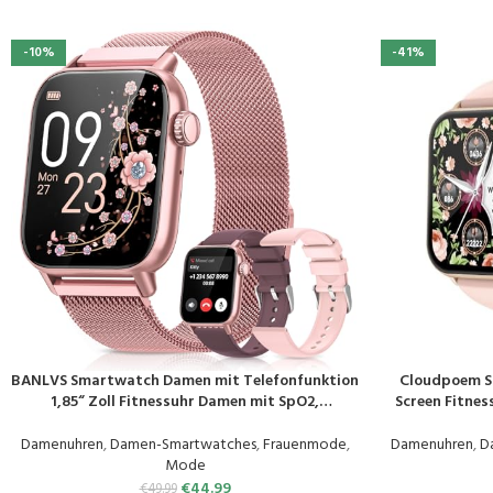
-10%
-41%
BANLVS Smartwatch Damen mit Telefonfunktion
Cloudpoem S
PRODUKT KAUFEN
PRODUKT KAUF
1,85“ Zoll Fitnessuhr Damen mit SpO2,
Screen Fitnes
Herzfrequenz, Schlafmonitor,
Überwach
Menstruationszyklus, IP68 wasserdichte
Schrittzähler 
Damenuhren
,
Damen-Smartwatches
,
Frauenmode
,
Damenuhren
,
D
Sportuhr für iOS und Android (Rosa)
für Damen
Mode
€
44.99
€
49.99