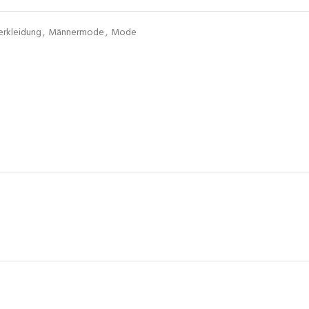
rkleidung
,
Männermode
,
Mode