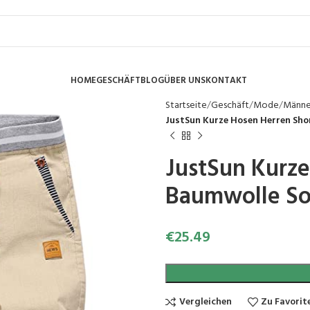
HOME
GESCHÄFT
BLOG
ÜBER UNS
KONTAKT
Startseite
Geschäft
Mode
Männ
JustSun Kurze Hosen Herren Sh
JustSun Kurze
Baumwolle So
€
25.49
Vergleichen
Zu Favorit