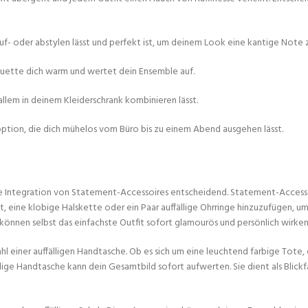
auf- oder abstylen lässt und perfekt ist, um deinem Look eine kantige Note z
lhouette dich warm und wertet dein Ensemble auf.
 allem in deinem Kleiderschrank kombinieren lässt.
option, die dich mühelos vom Büro bis zu einem Abend ausgehen lässt.
die Integration von Statement-Accessoires entscheidend. Statement-Acces
 eine klobige Halskette oder ein Paar auffällige Ohrringe hinzuzufügen, um
önnen selbst das einfachste Outfit sofort glamourös und persönlich wirken 
l einer auffälligen Handtasche. Ob es sich um eine leuchtend farbige Tote, 
llige Handtasche kann dein Gesamtbild sofort aufwerten. Sie dient als Blick