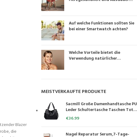
verbessern?
Auf welche Funktionen sollten Sie
bei einer Smartwatch achten?
Welche Vorteile bietet die
Verwendung natürlicher
Hautpflegeprodukte?
MEISTVERKAUFTE PRODUKTE
Sacmill Große Damenhandtasche PU
Leder Schultertasche Taschen Tote
Henkeltasche für Frauen
€
36.99
itzender Blazer
erobe, die
Nagel Reparatur Serum,7-Tage-