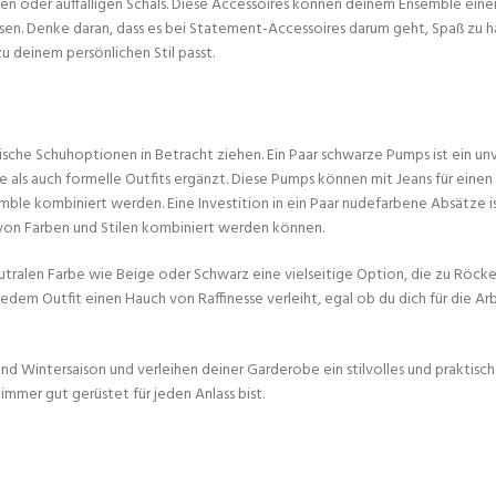
len oder auffälligen Schals. Diese Accessoires können deinem Ensemble ein
ssen. Denke daran, dass es bei Statement-Accessoires darum geht, Spaß zu 
u deinem persönlichen Stil passt.
ssische Schuhoptionen in Betracht ziehen. Ein Paar schwarze Pumps ist ein un
 als auch formelle Outfits ergänzt. Diese Pumps können mit Jeans für einen
le kombiniert werden. Eine Investition in ein Paar nudefarbene Absätze i
hl von Farben und Stilen kombiniert werden können.
 neutralen Farbe wie Beige oder Schwarz eine vielseitige Option, die zu Röck
edem Outfit einen Hauch von Raffinesse verleiht, egal ob du dich für die Ar
und Wintersaison und verleihen deiner Garderobe ein stilvolles und praktisc
 immer gut gerüstet für jeden Anlass bist.