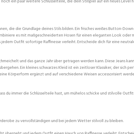
noch ein paar weitere Schlüsselteile, die dein Stilspiel auf ein neues Level
nen, die die Grundlage deines Stils bilden. Ein frisches weißes Button-Down
. Kombiniere es mit maßgeschneiderten Hosen für einen eleganten Look oder m
das jedem Outfit sofortige Raffinesse verleiht. Entscheide dich für eine neutra
schmeichelt und das ganze Jahr über getragen werden kann. Diese Jeans kan
rgehen. Ein kleines schwarzes Kleid ist ein zeitloser Klassiker, der sich per
 deine Körperform ergänzt und auf verschiedene Weisen accessorisiert werd
ss du immer die Schlüsselteile hast, um mühelos schicke und stilvolle Outfits
arderobe zu vervollständigen und bei jedem Wetter stilvoll zu bleiben.
cht übergeht und jedem Outfit einen Hauch von Raffinesse verleiht. Entschei