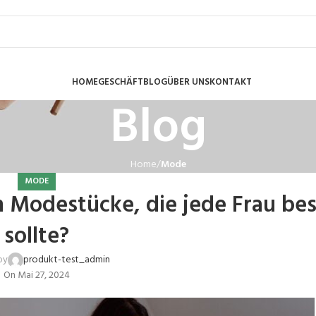
HOME
GESCHÄFT
BLOG
ÜBER UNS
KONTAKT
Blog
Home
Mode
MODE
n Modestücke, die jede Frau bes
sollte?
by
produkt-test_admin
On Mai 27, 2024