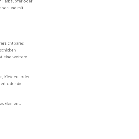
en Farbtupfer oder
haben und mit
verzichtbares
 schicken
st eine weitere
en, Kleidern oder
beit oder die
hes Element.