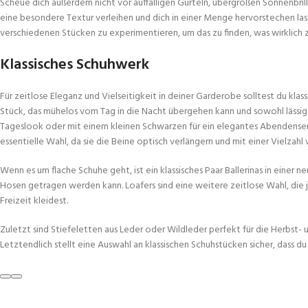
Scheue dich außerdem nicht vor auffälligen Gürteln, übergroßen Sonnenbril
eine besondere Textur verleihen und dich in einer Menge hervorstechen la
verschiedenen Stücken zu experimentieren, um das zu finden, was wirklich z
Klassisches Schuhwerk
Für zeitlose Eleganz und Vielseitigkeit in deiner Garderobe solltest du kla
Stück, das mühelos vom Tag in die Nacht übergehen kann und sowohl lässige
Tageslook oder mit einem kleinen Schwarzen für ein elegantes Abendensemb
essentielle Wahl, da sie die Beine optisch verlängern und mit einer Vielza
Wenn es um flache Schuhe geht, ist ein klassisches Paar Ballerinas in einer
Hosen getragen werden kann. Loafers sind eine weitere zeitlose Wahl, die j
Freizeit kleidest.
Zuletzt sind Stiefeletten aus Leder oder Wildleder perfekt für die Herbst- 
Letztendlich stellt eine Auswahl an klassischen Schuhstücken sicher, dass du