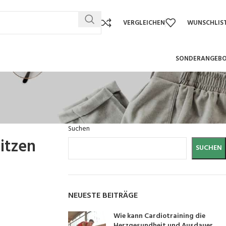
VERGLEICHEN
WUNSCHLIS
SONDERANGEB
Suchen
itzen
SUCHEN
NEUESTE BEITRÄGE
Wie kann Cardiotraining die
Herzgesundheit und Ausdauer