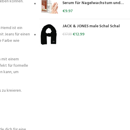
 heben können.
Serum für Nagelwachstum und
Stärkung,Nagelwachstum-und
€
9.97
Kraftserum,Nail Growth and
Strengthener,Nagel-Reparatur-
Essenz,Zehennagel Reparatur
JACK & JONES male Schal Schal
-Hemd ist ein
Behandlung Serum(20ml)
it Jeans für einen
€
12.99
€
17.99
le Farbe wie
n mit einem
fekt für formelle
en kann, um
 zu kreieren.
de dich für eine