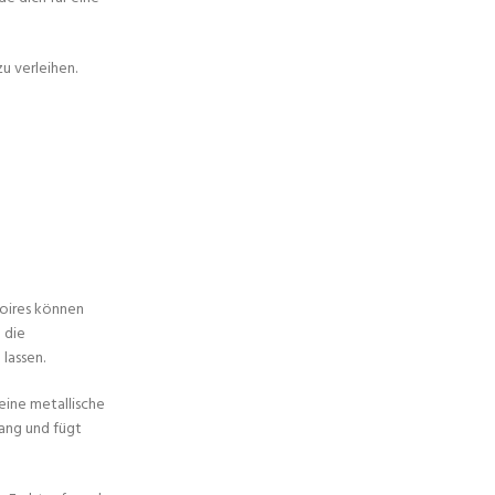
u verleihen.
soires können
 die
lassen.
eine metallische
fang und fügt