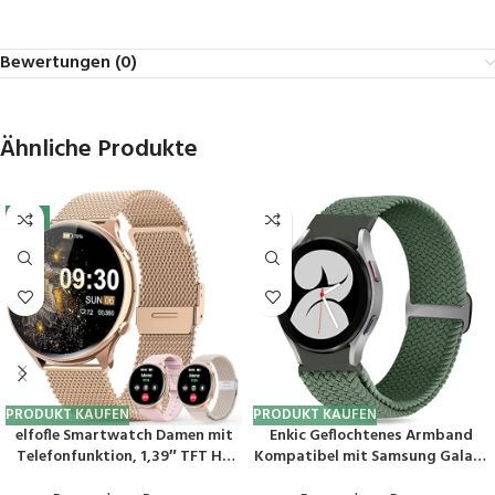
Bewertungen (0)
Ähnliche Produkte
-7%
PRODUKT KAUFEN
PRODUKT KAUFEN
elfofle Smartwatch Damen mit
Enkic Geflochtenes Armband
Telefonfunktion, 1,39″ TFT HD
Kompatibel mit Samsung Galaxy
Touchscreen, IP67 Wasserdicht
Watch 6/5/4 40mm