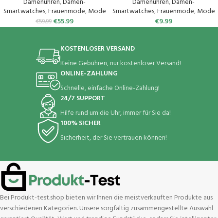
mit 120 Sport SpO2 Pulsuhr
44mm/Galaxy Watch 5 Pro
Damenuhren
,
Damen-
Damenuhren
,
Damen-
Menstruationszyklus
45mm/Watch 6 Classic/Watch 4
Smartwatches
,
Frauenmode
,
Mode
Smartwatches
,
Frauenmode
,
Mode
Schlafmonitor,Armbanduhr für
Classic, Elastisch Uhrenarmband
€
55.99
€
9.99
€
59.99
iOS Android Rosa Gold
Sport Loop Ersatzarmband für
Herren Damen
KOSTENLOSER VERSAND
Keine Gebühren, nur kostenloser Versand!
ONLINE-ZAHLUNG
Schnelle, einfache Online-Zahlung!
24/7 SUPPORT
Hilfe rund um die Uhr, immer für Sie da!
100% SICHER
Sicherheit, der Sie vertrauen können!
Bei Produkt-test.shop bieten wir Ihnen die meistverkauften Produkte aus
verschiedenen Kategorien. Unsere sorgfältig zusammengestellte Auswahl