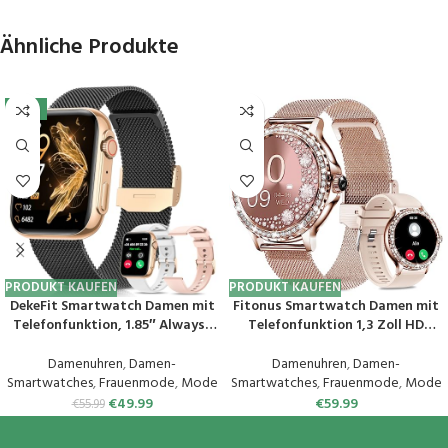
Ähnliche Produkte
-11%
PRODUKT KAUFEN
PRODUKT KAUFEN
DekeFit Smartwatch Damen mit
Fitonus Smartwatch Damen mit
Telefonfunktion, 1.85″ Always-
Telefonfunktion 1,3 Zoll HD
On-Display, Fitnessuhr Tracker
Touchscreen, Smart Watch mit
mit
Periodenverfolgung, 110+ Sport,
Damenuhren
,
Damen-
Damenuhren
,
Damen-
Schlafmonitor/Herzfrequenz/Sp
Herzfrequenz, SpO2
Smartwatches
,
Frauenmode
,
Mode
Smartwatches
,
Frauenmode
,
Mode
O2, 120+ Sportuhr IP68
Schlafmonitor, IP68 Fitnessuhr
€
49.99
€
59.99
€
55.99
Wasserdicht für iOS Android
Tracker für iOS Android
Schwarzes Gold