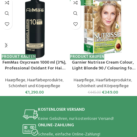
-22%
PRODUKT KAUFEN
PRODUKT KAUFEN
FemMas Oxycream 1000 ml (3%),
Garnier Nutrisse Cream Colour,
Professional Oxidant For Hair
Light Blonde 90 / Colouring for
Dyeing, Easy To Use & Optimal
Hair for Permanent Hair Colour
Adhesion, For Perfect, Even
(with 3 Nourishing Oils) – 1 Piece
Haarpflege
,
Haarfärbeprodukte
,
Haarpflege
,
Haarfärbeprodukte
,
Colour Development In
Schönheit und Körperpflege
Schönheit und Körperpflege
Professional Quality
€
1,290.00
€
349.00
€
445.00
KOSTENLOSER VERSAND
Keine Gebühren, nur kostenloser Versand!
ONLINE-ZAHLUNG
Schnelle, einfache Online-Zahlung!