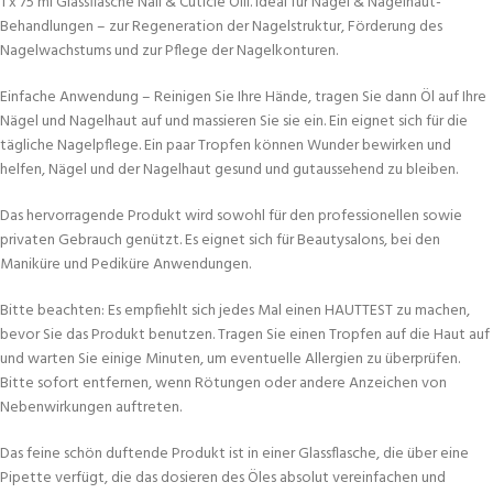
1 x 75 ml Glassflasche Nail & Cuticle Oill. Ideal für Nagel & Nagelhaut-
Behandlungen – zur Regeneration der Nagelstruktur, Förderung des
Nagelwachstums und zur Pflege der Nagelkonturen.
Einfache Anwendung – Reinigen Sie Ihre Hände, tragen Sie dann Öl auf Ihre
Nägel und Nagelhaut auf und massieren Sie sie ein. Ein eignet sich für die
tägliche Nagelpflege. Ein paar Tropfen können Wunder bewirken und
helfen, Nägel und der Nagelhaut gesund und gutaussehend zu bleiben.
Das hervorragende Produkt wird sowohl für den professionellen sowie
privaten Gebrauch genützt. Es eignet sich für Beautysalons, bei den
Maniküre und Pediküre Anwendungen.
Bitte beachten: Es empfiehlt sich jedes Mal einen HAUTTEST zu machen,
bevor Sie das Produkt benutzen. Tragen Sie einen Tropfen auf die Haut auf
und warten Sie einige Minuten, um eventuelle Allergien zu überprüfen.
Bitte sofort entfernen, wenn Rötungen oder andere Anzeichen von
Nebenwirkungen auftreten.
Das feine schön duftende Produkt ist in einer Glassflasche, die über eine
Pipette verfügt, die das dosieren des Öles absolut vereinfachen und