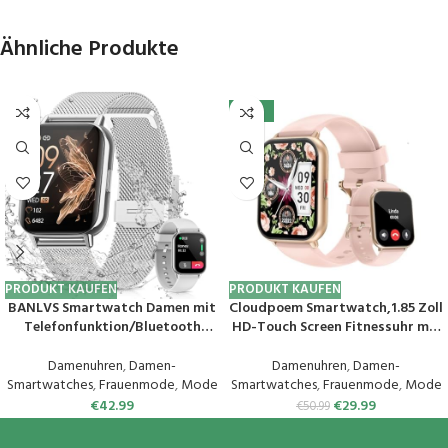
Ähnliche Produkte
-41%
PRODUKT KAUFEN
PRODUKT KAUFEN
BANLVS Smartwatch Damen mit
Cloudpoem Smartwatch,1.85 Zoll
Telefonfunktion/Bluetooth
HD-Touch Screen Fitnessuhr mit
Anrufe 5.3, Armbanduhr mit
Telefonfunktion,SpO2-
Menstruationszyklus, Pulsuhr,
Überwachung Pulsuhr
Damenuhren
,
Damen-
Damenuhren
,
Damen-
Schlafmonitor, SpO2, IP68
Schlafmonitor Schrittzähler Uhr
Smartwatches
,
Frauenmode
,
Mode
Smartwatches
,
Frauenmode
,
Mode
Wasserdicht Schrittzähler
100+ Trainingsmodi Sportuhr
€
42.99
€
29.99
€
50.99
Fitness Tracker iOS Android
für Damen Herren Android iOS
Silber
Handy