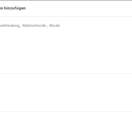
en hinzufügen
erkleidung
,
Männermode
,
Mode