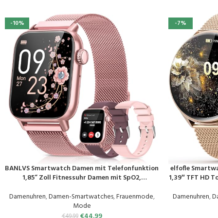
-10%
-7%
BANLVS Smartwatch Damen mit Telefonfunktion
elfofle Smartw
PRODUKT KAUFEN
PRODUKT KAUF
1,85“ Zoll Fitnessuhr Damen mit SpO2,
1,39″ TFT HD T
Herzfrequenz, Schlafmonitor,
120 Sport Sp
Menstruationszyklus, IP68 wasserdichte
Schlafmonito
Damenuhren
,
Damen-Smartwatches
,
Frauenmode
,
Damenuhren
,
D
Sportuhr für iOS und Android (Rosa)
Mode
€
44.99
€
49.99