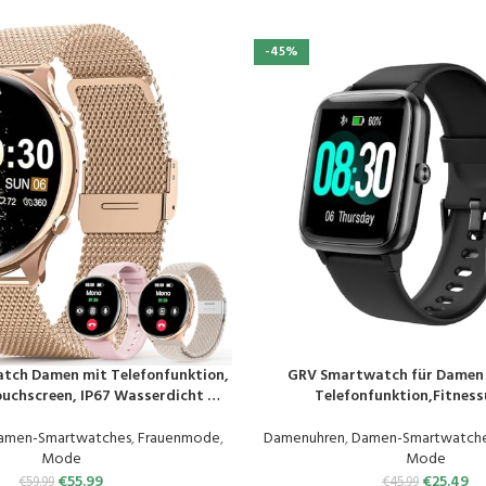
-45%
atch Damen mit Telefonfunktion,
GRV Smartwatch für Damen 
EN
PRODUKT KAUFEN
ouchscreen, IP67 Wasserdicht mit
Telefonfunktion,Fitness
O2 Pulsuhr Menstruationszyklus
Herzfrequenzmessung,SpO2,Schr
r,Armbanduhr für iOS Android
fmonitor,Multi Trainingsmodi f
amen-Smartwatches
,
Frauenmode
,
Damenuhren
,
Damen-Smartwatch
Rosa Gold
Handy
Mode
Mode
€
55.99
€
25.49
€
59.99
€
45.99