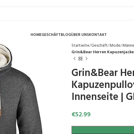
HOME
GESCHÄFT
BLOG
ÜBER UNS
KONTAKT
Startseite
Geschäft
Mode
Männ
Grin&Bear Herren Kapuzenjacke 
Grin&Bear Her
Kapuzenpullov
Innenseite | 
€
52.99