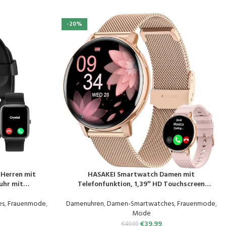
-20%
Herren mit
HASAKEI Smartwatch Damen mit
PRODUKT KAUFEN
uhr mit
Telefonfunktion, 1,39″ HD Touchscreen
ittzähler,Schla
Fitnessuhr, 120 Sportmodi/Pulsuhr/SpO2,
ür iOS Android
Schlafmonitor, Menstruationszyklus IP68
es
,
Frauenmode
,
Damenuhren
,
Damen-Smartwatches
,
Frauenmode
,
Wasserdicht Sportuhr Armbanduhr Android iOS
Mode
Roségold
€
39.99
€
49.99