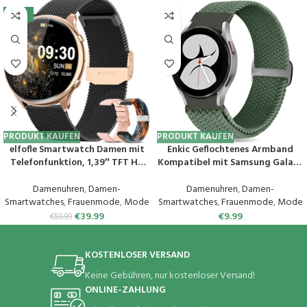
-33%
PRODUKT KAUFEN
PRODUKT KAUFEN
elfofle Smartwatch Damen mit
Enkic Geflochtenes Armband
Telefonfunktion, 1,39″ TFT HD
Kompatibel mit Samsung Galaxy
Touchscreen, IP67 Wasserdicht
Watch 6/5/4 40mm
mit 120 Sport SpO2 Pulsuhr
44mm/Galaxy Watch 5 Pro
Damenuhren
,
Damen-
Damenuhren
,
Damen-
Menstruationszyklus
45mm/Watch 6 Classic/Watch 4
Smartwatches
,
Frauenmode
,
Mode
Smartwatches
,
Frauenmode
,
Mode
Schlafmonitor,Armbanduhr für
Classic, Elastisch Uhrenarmband
€
39.99
€
9.99
€
59.99
iOS Android (Schwarz Gold)
Sport Loop Ersatzarmband für
Herren Damen
KOSTENLOSER VERSAND
Keine Gebühren, nur kostenloser Versand!
ONLINE-ZAHLUNG