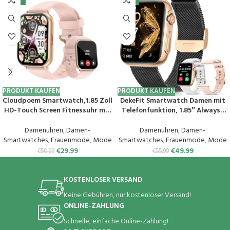
PRODUKT KAUFEN
PRODUKT KAUFEN
Cloudpoem Smartwatch,1.85 Zoll
DekeFit Smartwatch Damen mit
HD-Touch Screen Fitnessuhr mit
Telefonfunktion, 1.85″ Always-
Telefonfunktion,SpO2-
On-Display, Fitnessuhr Tracker
Überwachung Pulsuhr
mit
Damenuhren
,
Damen-
Damenuhren
,
Damen-
Schlafmonitor Schrittzähler Uhr
Schlafmonitor/Herzfrequenz/Sp
Smartwatches
,
Frauenmode
,
Mode
Smartwatches
,
Frauenmode
,
Mode
100+ Trainingsmodi Sportuhr
O2, 120+ Sportuhr IP68
€
29.99
€
49.99
€
50.99
€
55.99
für Damen Herren Android iOS
Wasserdicht für iOS Android
Handy
Schwarzes Gold
KOSTENLOSER VERSAND
Keine Gebühren, nur kostenloser Versand!
ONLINE-ZAHLUNG
Schnelle, einfache Online-Zahlung!