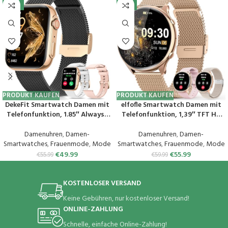
-11%
-7%
PRODUKT KAUFEN
PRODUKT KAUFEN
DekeFit Smartwatch Damen mit
elfofle Smartwatch Damen mit
Telefonfunktion, 1.85″ Always-
Telefonfunktion, 1,39″ TFT HD
On-Display, Fitnessuhr Tracker
Touchscreen, IP67 Wasserdicht
mit
mit 120 Sport SpO2 Pulsuhr
Damenuhren
,
Damen-
Damenuhren
,
Damen-
Schlafmonitor/Herzfrequenz/Sp
Menstruationszyklus
Smartwatches
,
Frauenmode
,
Mode
Smartwatches
,
Frauenmode
,
Mode
O2, 120+ Sportuhr IP68
Schlafmonitor,Armbanduhr für
€
49.99
€
55.99
€
55.99
€
59.99
Wasserdicht für iOS Android
iOS Android Rosa Gold
Schwarzes Gold
KOSTENLOSER VERSAND
Keine Gebühren, nur kostenloser Versand!
ONLINE-ZAHLUNG
Schnelle, einfache Online-Zahlung!