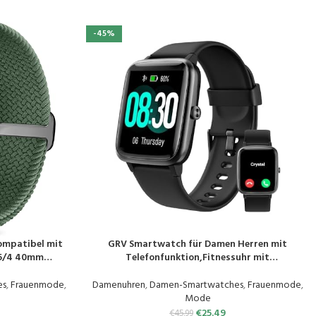
-45%
ompatibel mit
GRV Smartwatch für Damen Herren mit
PRODUKT KAUFEN
/5/4 40mm
Telefonfunktion,Fitnessuhr mit
5mm/Watch 6
Herzfrequenzmessung,SpO2,Schrittzähler,Schla
Elastisch
fmonitor,Multi Trainingsmodi für iOS Android
es
,
Frauenmode
,
Damenuhren
,
Damen-Smartwatches
,
Frauenmode
,
tzarmband für
Handy
Mode
€
25.49
€
45.99