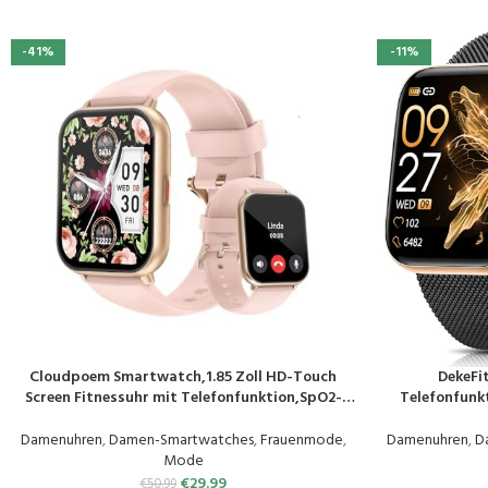
-41%
-11%
Cloudpoem Smartwatch,1.85 Zoll HD-Touch
DekeFi
PRODUKT KAUFEN
PRODUKT KAUF
Screen Fitnessuhr mit Telefonfunktion,SpO2-
Telefonfunkt
Überwachung Pulsuhr Schlafmonitor
Fi
Schrittzähler Uhr 100+ Trainingsmodi Sportuhr
Schlafmoni
Damenuhren
,
Damen-Smartwatches
,
Frauenmode
,
Damenuhren
,
D
für Damen Herren Android iOS Handy
Sportuhr IP6
Mode
€
29.99
€
50.99