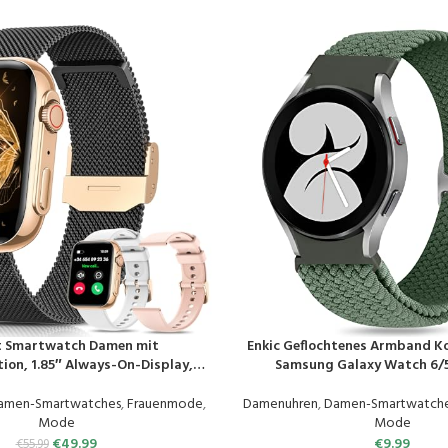
t Smartwatch Damen mit
Enkic Geflochtenes Armband K
EN
PRODUKT KAUFEN
ion, 1.85″ Always-On-Display,
Samsung Galaxy Watch 6
tnessuhr Tracker mit
44mm/Galaxy Watch 5 Pro 4
tor/Herzfrequenz/SpO2, 120+
Classic/Watch 4 Classic, 
amen-Smartwatches
,
Frauenmode
,
Damenuhren
,
Damen-Smartwatch
8 Wasserdicht für iOS Android
Uhrenarmband Sport Loop Ersa
Mode
Mode
Schwarzes Gold
Herren Damen
€
49.99
€
9.99
€
55.99