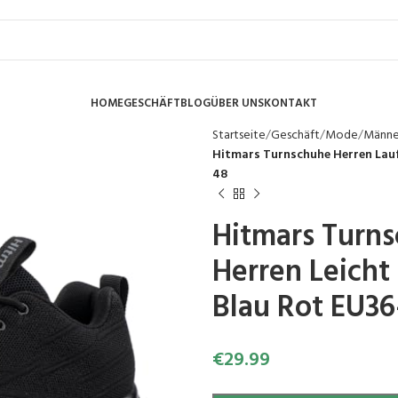
HOME
GESCHÄFT
BLOG
ÜBER UNS
KONTAKT
Startseite
Geschäft
Mode
Männ
Hitmars Turnschuhe Herren Lauf
48
Hitmars Turn
Herren Leicht
Blau Rot EU36
€
29.99