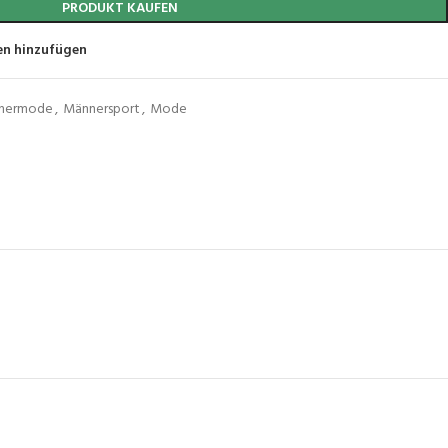
PRODUKT KAUFEN
en hinzufügen
nermode
,
Männersport
,
Mode