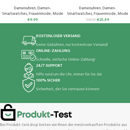
Watch 6/5/4 40mm
Telefonfunktion,Fitnessuhr mit
44mm/Galaxy Watch 5 Pro
Herzfrequenzmessung,SpO2,Sch
Damenuhren
,
Damen-
Damenuhren
,
Damen-
45mm/Watch 6 Classic/Watch 4
rittzähler,Schlafmonitor,Multi
Smartwatches
,
Frauenmode
,
Mode
Smartwatches
,
Frauenmode
,
Mode
Classic, Elastisch Uhrenarmband
Trainingsmodi für iOS Android
€
9.99
€
25.49
€
45.99
Sport Loop Ersatzarmband für
Handy
Herren Damen
KOSTENLOSER VERSAND
Keine Gebühren, nur kostenloser Versand!
ONLINE-ZAHLUNG
Schnelle, einfache Online-Zahlung!
24/7 SUPPORT
Hilfe rund um die Uhr, immer für Sie da!
100% SICHER
Sicherheit, der Sie vertrauen können!
Bei Produkt-test.shop bieten wir Ihnen die meistverkauften Produkte aus