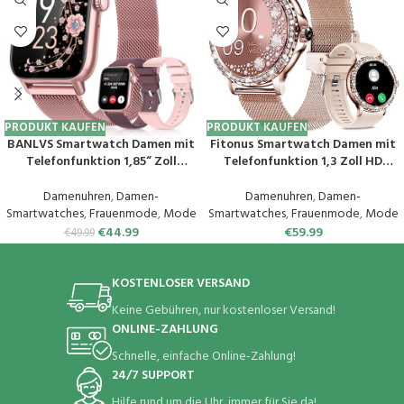
PRODUKT KAUFEN
PRODUKT KAUFEN
BANLVS Smartwatch Damen mit
Fitonus Smartwatch Damen mit
Telefonfunktion 1,85“ Zoll
Telefonfunktion 1,3 Zoll HD
Fitnessuhr Damen mit SpO2,
Touchscreen, Smart Watch mit
Herzfrequenz, Schlafmonitor,
Periodenverfolgung, 110+ Sport,
Damenuhren
,
Damen-
Damenuhren
,
Damen-
Menstruationszyklus, IP68
Herzfrequenz, SpO2
Smartwatches
,
Frauenmode
,
Mode
Smartwatches
,
Frauenmode
,
Mode
wasserdichte Sportuhr für iOS
Schlafmonitor, IP68 Fitnessuhr
€
44.99
€
59.99
€
49.99
und Android (Rosa)
Tracker für iOS Android
KOSTENLOSER VERSAND
Keine Gebühren, nur kostenloser Versand!
ONLINE-ZAHLUNG
Schnelle, einfache Online-Zahlung!
24/7 SUPPORT
Hilfe rund um die Uhr, immer für Sie da!