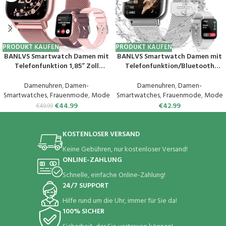
PRODUKT KAUFEN
PRODUKT KAUFEN
BANLVS Smartwatch Damen mit
BANLVS Smartwatch Damen mit
Telefonfunktion 1,85“ Zoll
Telefonfunktion/Bluetooth
Fitnessuhr Damen mit SpO2,
Anrufe 5.3, Armbanduhr mit
Herzfrequenz, Schlafmonitor,
Menstruationszyklus, Pulsuhr,
Damenuhren
,
Damen-
Damenuhren
,
Damen-
Menstruationszyklus, IP68
Schlafmonitor, SpO2, IP68
Smartwatches
,
Frauenmode
,
Mode
Smartwatches
,
Frauenmode
,
Mode
wasserdichte Sportuhr für iOS
Wasserdicht Schrittzähler
€
44.99
€
42.99
€
49.99
und Android (Rosa)
Fitness Tracker iOS Android
Silber
KOSTENLOSER VERSAND
Keine Gebühren, nur kostenloser Versand!
ONLINE-ZAHLUNG
Schnelle, einfache Online-Zahlung!
24/7 SUPPORT
Hilfe rund um die Uhr, immer für Sie da!
100% SICHER