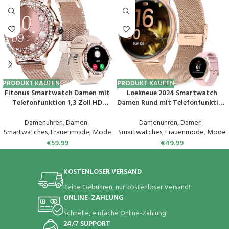
PRODUKT KAUFEN
PRODUKT KAUFEN
Fitonus Smartwatch Damen mit
Loekneue 2024 Smartwatch
Telefonfunktion 1,3 Zoll HD
Damen Rund mit Telefonfunktion
Touchscreen, Smart Watch mit
1,39“ HD Touchscreen Uhr mit
Periodenverfolgung, 110+ Sport,
/SpO2/Menstruationszyklus/Schl
Damenuhren
,
Damen-
Damenuhren
,
Damen-
Herzfrequenz, SpO2
afmonitor/IP68
Smartwatches
,
Frauenmode
,
Mode
Smartwatches
,
Frauenmode
,
Mode
Schlafmonitor, IP68 Fitnessuhr
Wasserdichter/Schrittzähler/Fit
€
59.99
€
49.99
Tracker für iOS Android
ness/für iOS Android Rosa Gold
KOSTENLOSER VERSAND
Keine Gebühren, nur kostenloser Versand!
ONLINE-ZAHLUNG
Schnelle, einfache Online-Zahlung!
24/7 SUPPORT