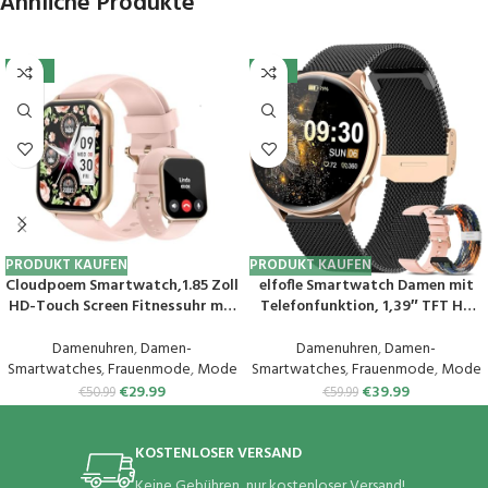
Ähnliche Produkte
-41%
-33%
PRODUKT KAUFEN
PRODUKT KAUFEN
Cloudpoem Smartwatch,1.85 Zoll
elfofle Smartwatch Damen mit
HD-Touch Screen Fitnessuhr mit
Telefonfunktion, 1,39″ TFT HD
Telefonfunktion,SpO2-
Touchscreen, IP67 Wasserdicht
Überwachung Pulsuhr
mit 120 Sport SpO2 Pulsuhr
Damenuhren
,
Damen-
Damenuhren
,
Damen-
Schlafmonitor Schrittzähler Uhr
Menstruationszyklus
Smartwatches
,
Frauenmode
,
Mode
Smartwatches
,
Frauenmode
,
Mode
100+ Trainingsmodi Sportuhr
Schlafmonitor,Armbanduhr für
€
29.99
€
39.99
€
50.99
€
59.99
für Damen Herren Android iOS
iOS Android (Schwarz Gold)
Handy
KOSTENLOSER VERSAND
Keine Gebühren, nur kostenloser Versand!