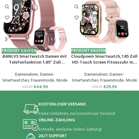
PRODUKT KAUFEN
PRODUKT KAUFEN
BANLVS Smartwatch Damen mit
Cloudpoem Smartwatch,1.85 Zoll
Telefonfunktion 1,85“ Zoll
HD-Touch Screen Fitnessuhr mit
Fitnessuhr Damen mit SpO2,
Telefonfunktion,SpO2-
Herzfrequenz, Schlafmonitor,
Überwachung Pulsuhr
Damenuhren
,
Damen-
Damenuhren
,
Damen-
Menstruationszyklus, IP68
Schlafmonitor Schrittzähler Uhr
Smartwatches
,
Frauenmode
,
Mode
Smartwatches
,
Frauenmode
,
Mode
wasserdichte Sportuhr für iOS
100+ Trainingsmodi Sportuhr
€
44.99
€
29.99
€
49.99
€
50.99
und Android (Rosa)
für Damen Herren Android iOS
Handy
KOSTENLOSER VERSAND
Keine Gebühren, nur kostenloser Versand!
ONLINE-ZAHLUNG
Schnelle, einfache Online-Zahlung!
24/7 SUPPORT