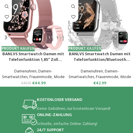
PRODUKT KAUFEN
PRODUKT KAUFEN
BANLVS Smartwatch Damen mit
BANLVS Smartwatch Damen mit
Telefonfunktion 1,85“ Zoll
Telefonfunktion/Bluetooth
Fitnessuhr Damen mit SpO2,
Anrufe 5.3, Armbanduhr mit
Herzfrequenz, Schlafmonitor,
Menstruationszyklus, Pulsuhr,
Damenuhren
,
Damen-
Damenuhren
,
Damen-
Menstruationszyklus, IP68
Schlafmonitor, SpO2, IP68
Smartwatches
,
Frauenmode
,
Mode
Smartwatches
,
Frauenmode
,
Mode
wasserdichte Sportuhr für iOS
Wasserdicht Schrittzähler
€
44.99
€
42.99
€
49.99
und Android (Rosa)
Fitness Tracker iOS Android
Silber
KOSTENLOSER VERSAND
Keine Gebühren, nur kostenloser Versand!
ONLINE-ZAHLUNG
Schnelle, einfache Online-Zahlung!
24/7 SUPPORT