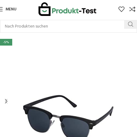
MENU
-5%