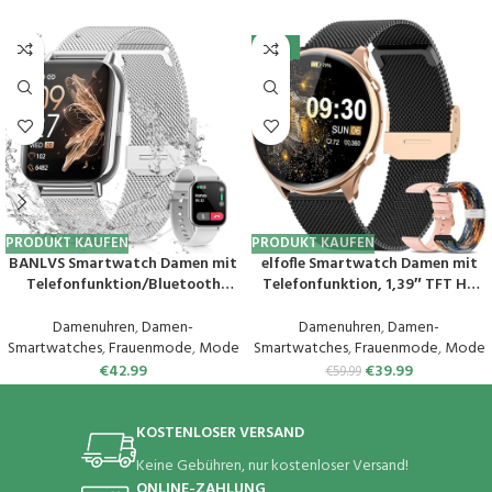
-33%
PRODUKT KAUFEN
PRODUKT KAUFEN
BANLVS Smartwatch Damen mit
elfofle Smartwatch Damen mit
Telefonfunktion/Bluetooth
Telefonfunktion, 1,39″ TFT HD
Anrufe 5.3, Armbanduhr mit
Touchscreen, IP67 Wasserdicht
Menstruationszyklus, Pulsuhr,
mit 120 Sport SpO2 Pulsuhr
Damenuhren
,
Damen-
Damenuhren
,
Damen-
Schlafmonitor, SpO2, IP68
Menstruationszyklus
Smartwatches
,
Frauenmode
,
Mode
Smartwatches
,
Frauenmode
,
Mode
Wasserdicht Schrittzähler
Schlafmonitor,Armbanduhr für
€
42.99
€
39.99
€
59.99
Fitness Tracker iOS Android
iOS Android (Schwarz Gold)
Silber
KOSTENLOSER VERSAND
Keine Gebühren, nur kostenloser Versand!
ONLINE-ZAHLUNG