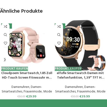
Ähnliche Produkte
-41%
-33%
PRODUKT KAUFEN
PRODUKT KAUFEN
Cloudpoem Smartwatch,1.85 Zoll
elfofle Smartwatch Damen mit
HD-Touch Screen Fitnessuhr mit
Telefonfunktion, 1,39″ TFT HD
Telefonfunktion,SpO2-
Touchscreen, IP67 Wasserdicht
Überwachung Pulsuhr
mit 120 Sport SpO2 Pulsuhr
Damenuhren
,
Damen-
Damenuhren
,
Damen-
Schlafmonitor Schrittzähler Uhr
Menstruationszyklus
Smartwatches
,
Frauenmode
,
Mode
Smartwatches
,
Frauenmode
,
Mode
100+ Trainingsmodi Sportuhr
Schlafmonitor,Armbanduhr für
€
29.99
€
39.99
€
50.99
€
59.99
für Damen Herren Android iOS
iOS Android (Schwarz Gold)
Handy