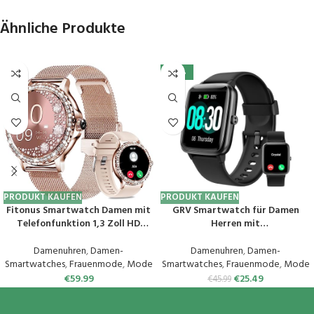
Ähnliche Produkte
-45%
PRODUKT KAUFEN
PRODUKT KAUFEN
Fitonus Smartwatch Damen mit
GRV Smartwatch für Damen
Telefonfunktion 1,3 Zoll HD
Herren mit
Touchscreen, Smart Watch mit
Telefonfunktion,Fitnessuhr mit
Periodenverfolgung, 110+ Sport,
Herzfrequenzmessung,SpO2,Sch
Damenuhren
,
Damen-
Damenuhren
,
Damen-
Herzfrequenz, SpO2
rittzähler,Schlafmonitor,Multi
Smartwatches
,
Frauenmode
,
Mode
Smartwatches
,
Frauenmode
,
Mode
Schlafmonitor, IP68 Fitnessuhr
Trainingsmodi für iOS Android
€
59.99
€
25.49
€
45.99
Tracker für iOS Android
Handy