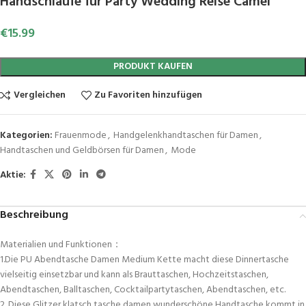
Handschlaufe für Party Wedding Reise Camel
€
15.99
PRODUKT KAUFEN
Vergleichen
Zu Favoriten hinzufügen
Kategorien:
Frauenmode
,
Handgelenkhandtaschen für Damen
,
Handtaschen und Geldbörsen für Damen
,
Mode
Aktie:
Beschreibung
Materialien und Funktionen：
1.Die PU Abendtasche Damen Medium Kette macht diese Dinnertasche
vielseitig einsetzbar und kann als Brauttaschen, Hochzeitstaschen,
Abendtaschen, Balltaschen, Cocktailpartytaschen, Abendtaschen, etc.
2. Diese Glitzer klatsch tasche damen wunderschöne Handtasche kommt in