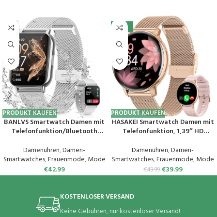
-20%
PRODUKT KAUFEN
PRODUKT KAUFEN
BANLVS Smartwatch Damen mit
HASAKEI Smartwatch Damen mit
Telefonfunktion/Bluetooth
Telefonfunktion, 1,39″ HD
Anrufe 5.3, Armbanduhr mit
Touchscreen Fitnessuhr, 120
Menstruationszyklus, Pulsuhr,
Sportmodi/Pulsuhr/SpO2,
Damenuhren
,
Damen-
Damenuhren
,
Damen-
Schlafmonitor, SpO2, IP68
Schlafmonitor,
Smartwatches
,
Frauenmode
,
Mode
Smartwatches
,
Frauenmode
,
Mode
Wasserdicht Schrittzähler
Menstruationszyklus IP68
€
42.99
€
39.99
€
49.99
Fitness Tracker iOS Android
Wasserdicht Sportuhr
Silber
Armbanduhr Android iOS
Roségold
KOSTENLOSER VERSAND
Keine Gebühren, nur kostenloser Versand!