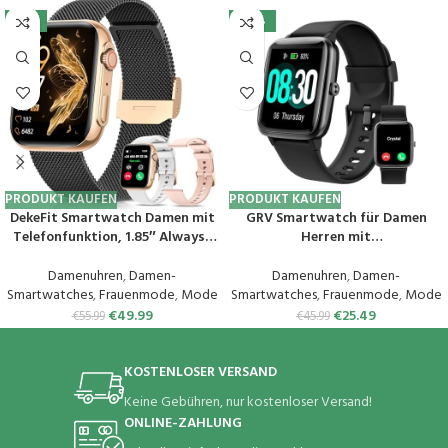
-11%
-45%
PRODUKT KAUFEN
PRODUKT KAUFEN
DekeFit Smartwatch Damen mit
GRV Smartwatch für Damen
Telefonfunktion, 1.85″ Always-
Herren mit
On-Display, Fitnessuhr Tracker
Telefonfunktion,Fitnessuhr mit
mit
Herzfrequenzmessung,SpO2,Sch
Damenuhren
,
Damen-
Damenuhren
,
Damen-
Schlafmonitor/Herzfrequenz/Sp
rittzähler,Schlafmonitor,Multi
Smartwatches
,
Frauenmode
,
Mode
Smartwatches
,
Frauenmode
,
Mode
O2, 120+ Sportuhr IP68
Trainingsmodi für iOS Android
€
49.99
€
25.49
€
55.99
€
45.99
Wasserdicht für iOS Android
Handy
Schwarzes Gold
KOSTENLOSER VERSAND
Keine Gebühren, nur kostenloser Versand!
ONLINE-ZAHLUNG