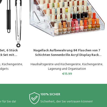
Set, 6 Stück
Nagellack Aufbewahrung 84 Flaschen von 7
PRODUKT KAUFEN
k Set mit
Schichten Sonnenbrille Acryl Display Rack
er & Antihaft,
ätherische Öle Halter klar Make-up-Organisator
ender Zange
kein Werkzeug erforderlich Montage
e
,
Küchengeräte
,
Haushaltsgeräte und Küchengeräte
,
Küchengeräte
,
chwarz
adgets
Lagerung und Organisation
€
15.99
100% SICHER
 für Sie da!
Sicherheit, der Sie vertrauen können!