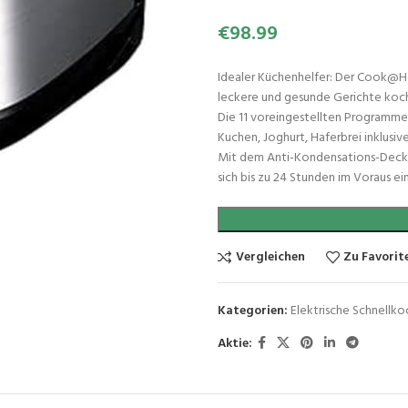
€
98.99
Idealer Küchenhelfer: Der Cook@H
leckere und gesunde Gerichte koc
Die 11 voreingestellten Programme s
Kuchen, Joghurt, Haferbrei inklusi
Mit dem Anti-Kondensations-Decke
sich bis zu 24 Stunden im Voraus ein
Vergleichen
Zu Favorit
Kategorien:
Elektrische Schnellk
Aktie: