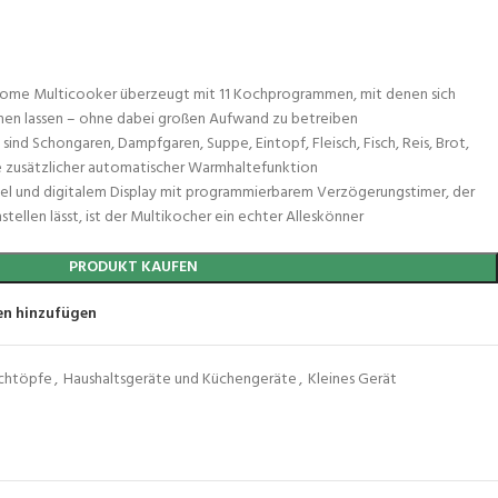
ome Multicooker überzeugt mit 11 Kochprogrammen, mit denen sich
hen lassen – ohne dabei großen Aufwand zu betreiben
ind Schongaren, Dampfgaren, Suppe, Eintopf, Fleisch, Fisch, Reis, Brot,
ve zusätzlicher automatischer Warmhaltefunktion
l und digitalem Display mit programmierbarem Verzögerungstimer, der
stellen lässt, ist der Multikocher ein echter Alleskönner
PRODUKT KAUFEN
en hinzufügen
ochtöpfe
,
Haushaltsgeräte und Küchengeräte
,
Kleines Gerät