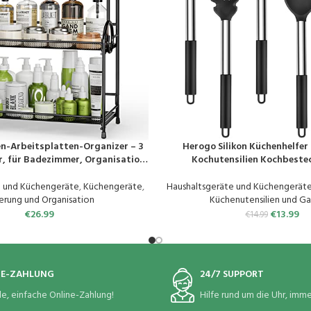
n-Arbeitsplatten-Organizer – 3
Herogo Silikon Küchenhelfer 
EN
PRODUKT KAUFEN
r, für Badezimmer, Organisation
Kochutensilien Kochbestec
hrung für Gewürze, Make-up,
Edelstahlgriff, Hitzebeständig
Schwarz (Schwarz)
Silikon Küchenutensilien W
e und Küchengeräte
,
Küchengeräte
,
Haushaltsgeräte und Küchengerät
Pfannenwender Set – S
erung und Organisation
Küchenutensilien und G
€
26.99
€
13.99
€
14.99
NE-ZAHLUNG
24/7 SUPPORT
le, einfache Online-Zahlung!
Hilfe rund um die Uhr, immer