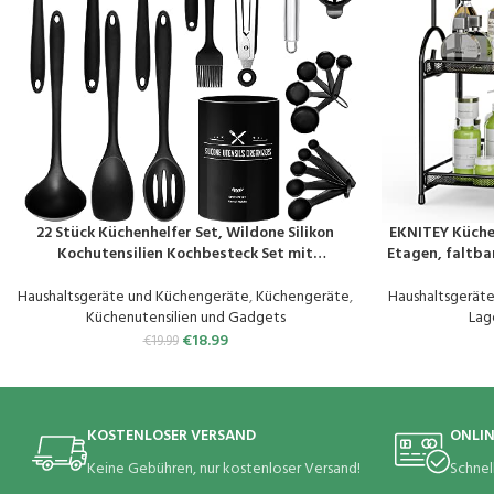
22 Stück Küchenhelfer Set, Wildone Silikon
EKNITEY Küche
PRODUKT KAUFEN
PRODUKT KAUF
Kochutensilien Kochbesteck Set mit
Etagen, faltba
Utensilienhalter, Hitzebeständiger
und Aufbewa
Kochgeschirr Set, Antihaftbeschichtete,
Haushaltsgeräte und Küchengeräte
,
Küchengeräte
,
Haushaltsgerät
Spülmaschinenfest (Schwarz)
Küchenutensilien und Gadgets
Lag
€
18.99
€
19.99
KOSTENLOSER VERSAND
ONLI
Keine Gebühren, nur kostenloser Versand!
Schnel