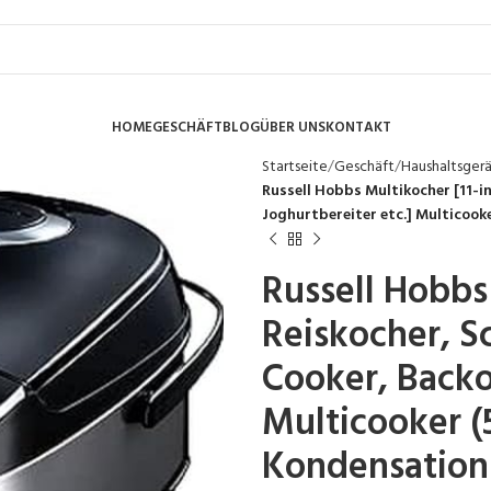
HOME
GESCHÄFT
BLOG
ÜBER UNS
KONTAKT
Startseite
Geschäft
Haushaltsger
Russell Hobbs Multikocher [11-i
Joghurtbereiter etc.] Multicooke
Russell Hobbs 
Reiskocher, S
Cooker, Backo
Multicooker (5
Kondensation