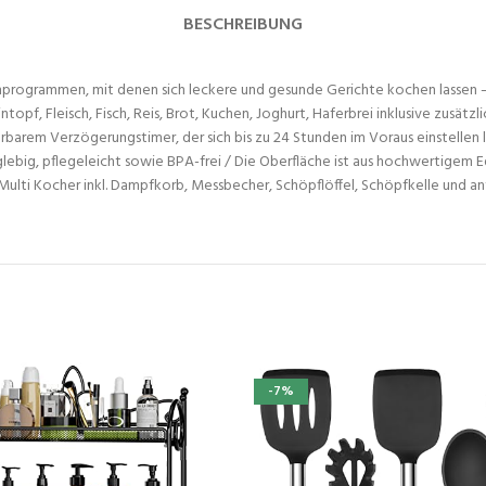
BESCHREIBUNG
programmen, mit denen sich leckere und gesunde Gerichte kochen lassen 
opf, Fleisch, Fisch, Reis, Brot, Kuchen, Joghurt, Haferbrei inklusive zusät
rem Verzögerungstimer, der sich bis zu 24 Stunden im Voraus einstellen läs
glebig, pflegeleicht sowie BPA-frei / Die Oberfläche ist aus hochwertigem E
r Multi Kocher inkl. Dampfkorb, Messbecher, Schöpflöffel, Schöpfkelle und 
-7%