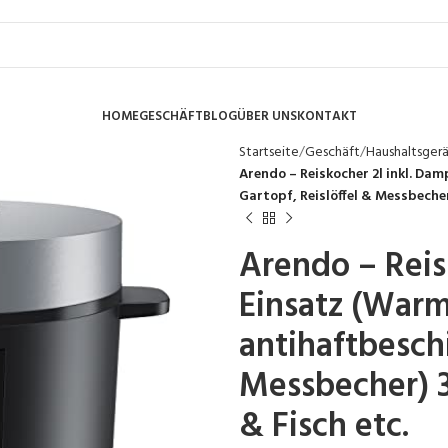
HOME
GESCHÄFT
BLOG
ÜBER UNS
KONTAKT
Startseite
Geschäft
Haushaltsger
Arendo – Reiskocher 2l inkl. D
Gartopf, Reislöffel & Messbeche
Arendo – Reis
Einsatz (Warm
antihaftbeschi
Messbecher) 
& Fisch etc.