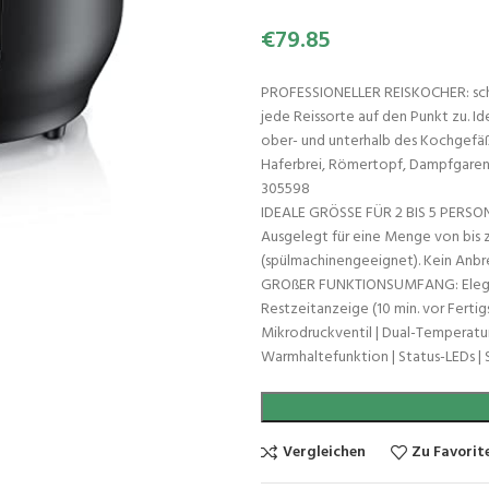
€
79.85
PROFESSIONELLER REISKOCHER: schne
jede Reissorte auf den Punkt zu. Id
ober- und unterhalb des Kochgefäß
Haferbrei, Römertopf, Dampfgaren, 
305598
IDEALE GRÖSSE FÜR 2 BIS 5 PERSON
Ausgelegt für eine Menge von bis zu
(spülmachinengeeignet). Kein Anbre
GROßER FUNKTIONSUMFANG: Eleganter
Restzeitanzeige (10 min. vor Ferti
Mikrodruckventil | Dual-Temperatur
Warmhaltefunktion | Status-LEDs | 
Vergleichen
Zu Favorit