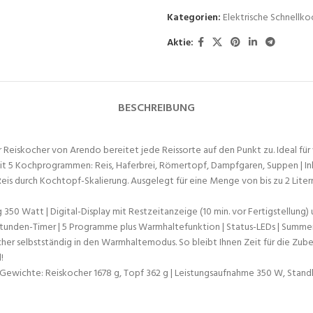
Kategorien:
Elektrische Schnellk
Aktie:
BESCHREIBUNG
 Reiskocher von Arendo bereitet jede Reissorte auf den Punkt zu. Ideal für 
t 5 Kochprogrammen: Reis, Haferbrei, Römertopf, Dampfgaren, Suppen | Inkl
 durch Kochtopf-Skalierung. Ausgelegt für eine Menge von bis zu 2 Litern 
 Watt | Digital-Display mit Restzeitanzeige (10 min. vor Fertigstellung) 
Stunden-Timer | 5 Programme plus Warmhaltefunktion | Status-LEDs | Summer 
elbstständig in den Warmhaltemodus. So bleibt Ihnen Zeit für die Zubereitu
!
 | Gewichte: Reiskocher 1678 g, Topf 362 g | Leistungsaufnahme 350 W, Sta