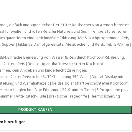
ll, einfach und super lecker. Der 2 Liter Reiskocher von Arendo bereitet
eal für weißen und roten Reis, für Naturreis und Sushi. Temperatursensoren
es garantieren eine gleichmäßige Erhitzung. Mit 5 Kochprogrammen: Reis,
Suppen | Inklusive Dampfgareinsatz, Messbecher und Reislöffel. | BPA-frei |
EN. Einfache Bemessung von Wasser & Reis durch Kochtopf-Skalierung.
 2 Litern Reis. | Beidseitig antihaftbeschichteter Kochtopf
nnen, kein Ankleben und kinderleicht zu reinigen.
 2 Liter Reiskocher SUTEKI, Leistung 350 Watt | Digital-Display mit
gstellung) und Warmhaltezeit | beidseitig antihaftbeschichteter Kochtopf |
sensor für gleichmäßige Erhitzung | 24-Stunden-Timer | 5 Programme plus
Summer | Anti-Rutsch-Füße | praktische Tragegriffe | Thermosicherung
PRODUKT KAUFEN
en hinzufügen