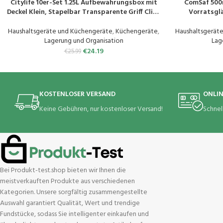
Citylife 10er-Set 1.25L Aufbewahrungsbox mit
ComSaf 500
PRODUKT KAUFEN
PRODUKT KAUF
Deckel Klein, Stapelbar Transparente Griff Clips
Vorratsglä
Kleinteile Kiste Elastisch, Robust Plastik Boxen
Aufbewahrungs
für Lego und Bastelsachen gekauft, 17.7 x 13 x
Haushalt Gla
Haushaltsgeräte und Küchengeräte
,
Küchengeräte
,
Haushaltsgerät
8.2cm
Gewürz 
Lagerung und Organisation
Lag
€
24.19
€
25.99
KOSTENLOSER VERSAND
ONLI
Keine Gebühren, nur kostenloser Versand!
Schnel
Bei Produkt-test.shop bieten wir Ihnen die
meistverkauften Produkte aus verschiedenen
Kategorien. Unsere sorgfältig zusammengestellte
Auswahl garantiert Qualität, Wert und trendige
Fundstücke, sodass Sie intelligenter einkaufen und