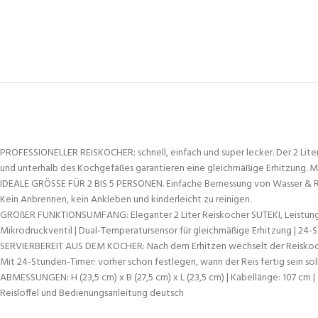
PROFESSIONELLER REISKOCHER: schnell, einfach und super lecker. Der 2 Liter
und unterhalb des Kochgefäßes garantieren eine gleichmäßige Erhitzung. Mi
IDEALE GRÖSSE FÜR 2 BIS 5 PERSONEN. Einfache Bemessung von Wasser & Reis
Kein Anbrennen, kein Ankleben und kinderleicht zu reinigen.
GROßER FUNKTIONSUMFANG: Eleganter 2 Liter Reiskocher SUTEKI, Leistung 350
Mikrodruckventil | Dual-Temperatursensor für gleichmäßige Erhitzung | 24-
SERVIERBEREIT AUS DEM KOCHER: Nach dem Erhitzen wechselt der Reiskocher s
Mit 24-Stunden-Timer: vorher schon festlegen, wann der Reis fertig sein soll
ABMESSUNGEN: H (23,5 cm) x B (27,5 cm) x L (23,5 cm) | Kabellänge: 107 cm
Reislöffel und Bedienungsanleitung deutsch