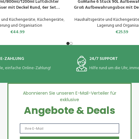
ml/800ml/1200ml Luftdichter
GoMaihe 6 Stück 90L Aufbewa
EN
PRODUKT KAUFEN
ser mit Deckel Rund, 6er Set
Groß Aufbewahrungsbox mit Dec
glas Küche aus Borosilikatglas,
Griffe nicht leicht zu reißen,
sbehälter Vorratdosen Set für
Bettdecken Kissen Aufbewah
e und Küchengeräte
,
Küchengeräte
,
Haushaltsgeräte und Küchengerät
Spagetti Getreide Bohnen
Umzugskartons mit Fenste
erung und Organisation
Lagerung und Organisa
€
44.99
€
25.59
NE-ZAHLUNG
24/7 SUPPORT
le, einfache Online-Zahlung!
Hilfe rund um die Uhr, immer
Abonnieren Sie unseren E-Mail-Verteiler für
exklusive
Angebote & Deals