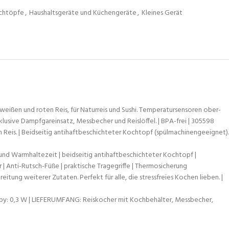
ochtöpfe
,
Haushaltsgeräte und Küchengeräte
,
Kleines Gerät
weißen und roten Reis, für Naturreis und Sushi. Temperatursensoren ober-
usive Dampfgareinsatz, Messbecher und Reislöffel. | BPA-frei | 305598
Reis. | Beidseitig antihaftbeschichteter Kochtopf (spülmachinengeeignet).
und Warmhaltezeit | beidseitig antihaftbeschichteter Kochtopf |
| Anti-Rutsch-Füße | praktische Tragegriffe | Thermosicherung
ng weiterer Zutaten. Perfekt für alle, die stressfreies Kochen lieben. |
ndby: 0,3 W | LIEFERUMFANG: Reiskocher mit Kochbehälter, Messbecher,