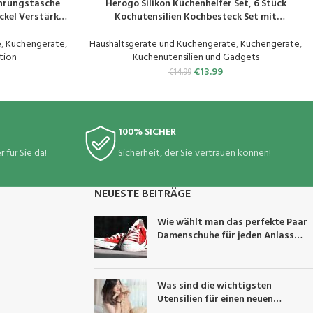
hrungstasche
Herogo Silikon Küchenhelfer Set, 6 Stück
PRODUKT KAUFEN
kel Verstärkte
Kochutensilien Kochbesteck Set mit
 für Kleidung
Edelstahlgriff, Hitzebeständiger & Antihaft,
rung Boxen,
Silikon Küchenutensilien Wender Zange
e
,
Küchengeräte
,
Haushaltsgeräte und Küchengeräte
,
Küchengeräte
,
r Faltbare
Pfannenwender Set – Schwarz
tion
Küchenutensilien und Gadgets
€
13.99
€
14.99
100% SICHER
 für Sie da!
Sicherheit, der Sie vertrauen können!
NEUESTE BEITRÄGE
Wie wählt man das perfekte Paar
Damenschuhe für jeden Anlass
aus?
Was sind die wichtigsten
Utensilien für einen neuen
Katzenbesitzer?