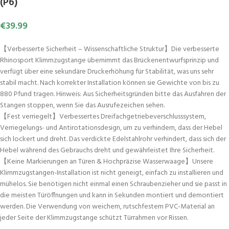
(P6)
€
39.99
【Verbesserte Sicherheit – Wissenschaftliche Struktur】Die verbesserte
Rhinosport Klimmzugstange übernimmt das Brückenentwurfsprinzip und
verfügt über eine sekundäre Druckerhöhung für Stabilität, was uns sehr
stabil macht. Nach korrekter Installation können sie Gewichte von bis zu
880 Pfund tragen. Hinweis: Aus Sicherheitsgründen bitte das Ausfahren der
Stangen stoppen, wenn Sie das Ausrufezeichen sehen.
【Fest verriegelt】Verbessertes Dreifachgetriebeverschlusssystem,
Verriegelungs- und Antirotationsdesign, um zu verhindern, dass der Hebel
sich lockert und dreht. Das verdickte Edelstahlrohr verhindert, dass sich der
Hebel während des Gebrauchs dreht und gewährleistet Ihre Sicherheit.
【Keine Markierungen an Türen & Hochpräzise Wasserwaage】Unsere
Klimmzugstangen-Installation ist nicht geneigt, einfach zu installieren und
mühelos. Sie benötigen nicht einmal einen Schraubenzieher und sie passt in
die meisten Türöffnungen und kann in Sekunden montiert und demontiert
werden. Die Verwendung von weichem, rutschfestem PVC-Material an
jeder Seite der Klimmzugstange schützt Türrahmen vor Rissen.