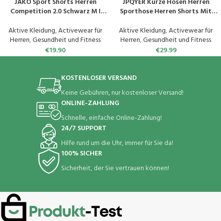
JAKO Sport Shorts Herren
JPQYER Kurze Hosen Herren
Competition 2.0 Schwarz M I
Sporthose Herren Shorts Mit
Praktische Sporthose Herren
Reißverschluss
kurz mit Elastischem Bund I Mit
Taschen,Dehnbare Kurze Hose
Aktive Kleidung
,
Activewear für
Aktive Kleidung
,
Activewear für
Seitentaschen mit
Herren für Freizeit Sport Fitness
Herren
,
Gesundheit und Fitness
Herren
,
Gesundheit und Fitness
Reißverschluss
Jogging
€
19.90
€
29.99
KOSTENLOSER VERSAND
Keine Gebühren, nur kostenloser Versand!
ONLINE-ZAHLUNG
Schnelle, einfache Online-Zahlung!
24/7 SUPPORT
Hilfe rund um die Uhr, immer für Sie da!
100% SICHER
Sicherheit, der Sie vertrauen können!