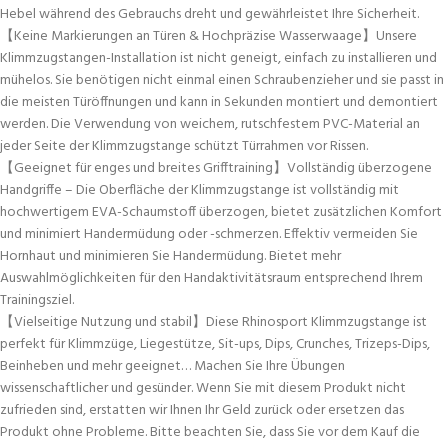
Hebel während des Gebrauchs dreht und gewährleistet Ihre Sicherheit.
【Keine Markierungen an Türen & Hochpräzise Wasserwaage】Unsere
Klimmzugstangen-Installation ist nicht geneigt, einfach zu installieren und
mühelos. Sie benötigen nicht einmal einen Schraubenzieher und sie passt in
die meisten Türöffnungen und kann in Sekunden montiert und demontiert
werden. Die Verwendung von weichem, rutschfestem PVC-Material an
jeder Seite der Klimmzugstange schützt Türrahmen vor Rissen.
【Geeignet für enges und breites Grifftraining】Vollständig überzogene
Handgriffe – Die Oberfläche der Klimmzugstange ist vollständig mit
hochwertigem EVA-Schaumstoff überzogen, bietet zusätzlichen Komfort
und minimiert Handermüdung oder -schmerzen. Effektiv vermeiden Sie
Hornhaut und minimieren Sie Handermüdung. Bietet mehr
Auswahlmöglichkeiten für den Handaktivitätsraum entsprechend Ihrem
Trainingsziel.
【Vielseitige Nutzung und stabil】Diese Rhinosport Klimmzugstange ist
perfekt für Klimmzüge, Liegestütze, Sit-ups, Dips, Crunches, Trizeps-Dips,
Beinheben und mehr geeignet… Machen Sie Ihre Übungen
wissenschaftlicher und gesünder. Wenn Sie mit diesem Produkt nicht
zufrieden sind, erstatten wir Ihnen Ihr Geld zurück oder ersetzen das
Produkt ohne Probleme. Bitte beachten Sie, dass Sie vor dem Kauf die