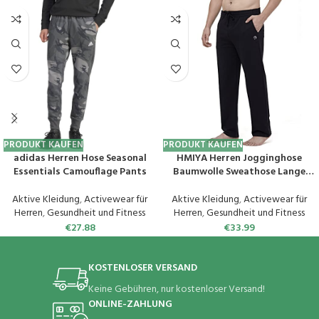
PRODUKT KAUFEN
PRODUKT KAUFEN
adidas Herren Hose Seasonal
HMIYA Herren Jogginghose
Essentials Camouflage Pants
Baumwolle Sweathose Lange
Atmungsaktiv Sporthose
Yogahose Klassische
Aktive Kleidung
,
Activewear für
Aktive Kleidung
,
Activewear für
Trainingshose mit Taschen
Herren
,
Gesundheit und Fitness
Herren
,
Gesundheit und Fitness
€
27.88
€
33.99
KOSTENLOSER VERSAND
Keine Gebühren, nur kostenloser Versand!
ONLINE-ZAHLUNG