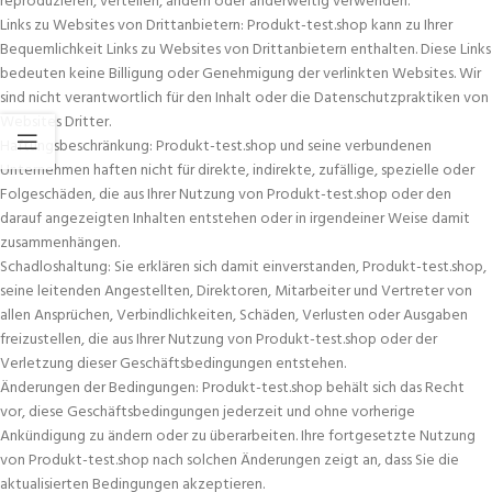
reproduzieren, verteilen, ändern oder anderweitig verwenden.
Links zu Websites von Drittanbietern: Produkt-test.shop kann zu Ihrer
Bequemlichkeit Links zu Websites von Drittanbietern enthalten. Diese Links
bedeuten keine Billigung oder Genehmigung der verlinkten Websites. Wir
sind nicht verantwortlich für den Inhalt oder die Datenschutzpraktiken von
Websites Dritter.
Haftungsbeschränkung: Produkt-test.shop und seine verbundenen
Unternehmen haften nicht für direkte, indirekte, zufällige, spezielle oder
Folgeschäden, die aus Ihrer Nutzung von Produkt-test.shop oder den
darauf angezeigten Inhalten entstehen oder in irgendeiner Weise damit
zusammenhängen.
Schadloshaltung: Sie erklären sich damit einverstanden, Produkt-test.shop,
seine leitenden Angestellten, Direktoren, Mitarbeiter und Vertreter von
allen Ansprüchen, Verbindlichkeiten, Schäden, Verlusten oder Ausgaben
freizustellen, die aus Ihrer Nutzung von Produkt-test.shop oder der
Verletzung dieser Geschäftsbedingungen entstehen.
Änderungen der Bedingungen: Produkt-test.shop behält sich das Recht
vor, diese Geschäftsbedingungen jederzeit und ohne vorherige
Ankündigung zu ändern oder zu überarbeiten. Ihre fortgesetzte Nutzung
von Produkt-test.shop nach solchen Änderungen zeigt an, dass Sie die
aktualisierten Bedingungen akzeptieren.