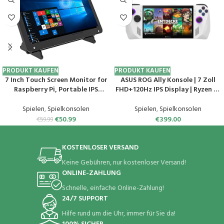
PRODUKT KAUFEN
PRODUKT KAUFEN
7 Inch Touch Screen Monitor for
ASUS ROG Ally Konsole | 7 Zoll
Raspberry Pi, Portable IPS
FHD+120Hz IPS Display | Ryzen Z1
Display 1024 * 600 HDMI
| 16 GB RAM | 512GB SSD | AMD
Touchscreen with Case, for
Radeon Graphics | Windows 11 |
Spielen
,
Spielkonsolen
Spielen
,
Spielkonsolen
Gaming
White
€
50.99
€
399.00
€
59.99
Consoles/PC/Camera/Win
OS/Raspberry Pi 5/4
KOSTENLOSER VERSAND
Keine Gebühren, nur kostenloser Versand!
ONLINE-ZAHLUNG
Schnelle, einfache Online-Zahlung!
24/7 SUPPORT
Hilfe rund um die Uhr, immer für Sie da!