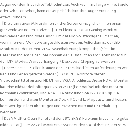
Augen vor dem Blaulichteffekt schützen. Auch wenn Sie lange Filme, Spiele
oder Arbeiten sehen, kann dieser pc bildschirm Ihre Augenermüdung
effektiv lindern.
【Die ultimativen Mikrorahmen an drei Seiten ermöglichen Ihnen einen
grenzenlosen neuen Horizont】 Der kleine KOORUI Gaming Monitor
verwendet ein randloses Design, um das Bild vollständiger zu machen,
wenn mehrere Monitore angeschlossen werden. Außerdem ist der LED
Monitor mit der 75-mm-VESA-Wandhalterung kompatibel (nicht im
Lieferumfang enthalten). Sie können den zusätzlichen Monitorständer für
den DIY-Modus, Wandaufhängung / Desktop / Clipping verwenden.
【Diverse Schnittstellen können den unterschiedlichen Anforderungen von
Beruf und Leben gerecht werden】 KOORUI Monitore bieten
Videoschnittstellen über HDMI- und VGA-Anschlüsse. Dieser HDMI-Monitor
hat eine Bildwiederholfrequenz von 75 Hz (kompatibel mit den meisten
normalen Grafikkarten) und eine FHD-Auflösung von 1920 x 1080p. Sie
können den randlosen Monitor an Xbox, PC und Laptops usw. anschließen,
hochwertige Bilder übertragen und zwischen Büro und Unterhaltung
wechseln.
【Das VA-Ultra-Clean-Panel und der 99% SRGB-Farbraum bieten eine gute
Bildqualität】Der 22 Zoll Monitor verwendet den VA-Bildschirm, der 99%