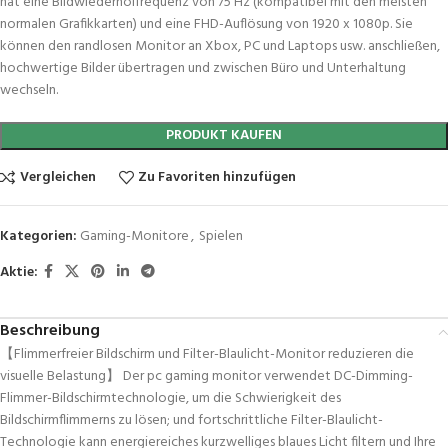
hat eine Bildwiederholfrequenz von 75 Hz (kompatibel mit den meisten
normalen Grafikkarten) und eine FHD-Auflösung von 1920 x 1080p. Sie
können den randlosen Monitor an Xbox, PC und Laptops usw. anschließen,
hochwertige Bilder übertragen und zwischen Büro und Unterhaltung
wechseln.
PRODUKT KAUFEN
Vergleichen
Zu Favoriten hinzufügen
Kategorien:
Gaming-Monitore
,
Spielen
Aktie:
Beschreibung
【Flimmerfreier Bildschirm und Filter-Blaulicht-Monitor reduzieren die
visuelle Belastung】 Der pc gaming monitor verwendet DC-Dimming-
Flimmer-Bildschirmtechnologie, um die Schwierigkeit des
Bildschirmflimmerns zu lösen; und fortschrittliche Filter-Blaulicht-
Technologie kann energiereiches kurzwelliges blaues Licht filtern und Ihre