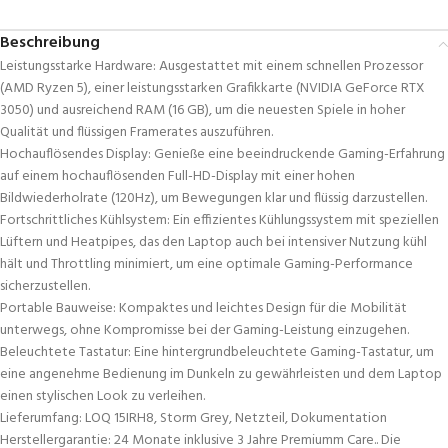
Beschreibung
Leistungsstarke Hardware: Ausgestattet mit einem schnellen Prozessor
(AMD Ryzen 5), einer leistungsstarken Grafikkarte (NVIDIA GeForce RTX
3050) und ausreichend RAM (16 GB), um die neuesten Spiele in hoher
Qualität und flüssigen Framerates auszuführen.
Hochauflösendes Display: Genieße eine beeindruckende Gaming-Erfahrung
auf einem hochauflösenden Full-HD-Display mit einer hohen
Bildwiederholrate (120Hz), um Bewegungen klar und flüssig darzustellen.
Fortschrittliches Kühlsystem: Ein effizientes Kühlungssystem mit speziellen
Lüftern und Heatpipes, das den Laptop auch bei intensiver Nutzung kühl
hält und Throttling minimiert, um eine optimale Gaming-Performance
sicherzustellen.
Portable Bauweise: Kompaktes und leichtes Design für die Mobilität
unterwegs, ohne Kompromisse bei der Gaming-Leistung einzugehen.
Beleuchtete Tastatur: Eine hintergrundbeleuchtete Gaming-Tastatur, um
eine angenehme Bedienung im Dunkeln zu gewährleisten und dem Laptop
einen stylischen Look zu verleihen.
Lieferumfang: LOQ 15IRH8, Storm Grey, Netzteil, Dokumentation
Herstellergarantie: 24 Monate inklusive 3 Jahre Premiumm Care.. Die