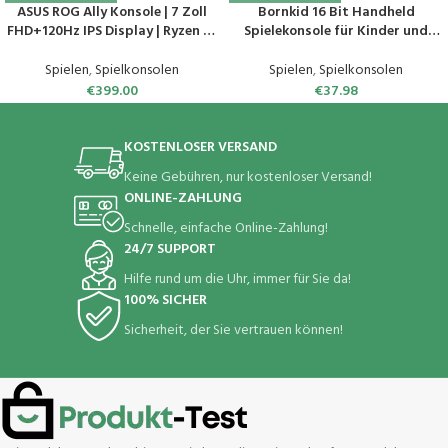
ASUS ROG Ally Konsole | 7 Zoll
Bornkid 16 Bit Handheld
FHD+120Hz IPS Display | Ryzen Z1
Spielekonsole für Kinder und
| 16 GB RAM | 512GB SSD | AMD
Erwachsene mit Integriertem 220
Radeon Graphics | Windows 11 |
HD Videospiel 3,0 Zoll Seniors
Spielen
,
Spielkonsolen
Spielen
,
Spielkonsolen
White
Electronic Handheld Spiele
€
399.00
€
37.98
Jungen Mädchen Geburtstags
Geschenk (Blau)
KOSTENLOSER VERSAND
Keine Gebühren, nur kostenloser Versand!
ONLINE-ZAHLUNG
Schnelle, einfache Online-Zahlung!
24/7 SUPPORT
Hilfe rund um die Uhr, immer für Sie da!
100% SICHER
Sicherheit, der Sie vertrauen können!