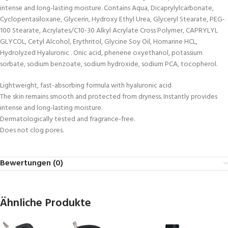
intense and long-lasting moisture. Contains Aqua, Dicaprylylcarbonate,
Cyclopentasiloxane, Glycerin, Hydroxy Ethyl Urea, Glyceryl Stearate, PEG-
100 Stearate, Acrylates/C10-30 Alkyl Acrylate Cross Polymer, CAPRYLYL
GLYCOL, Cetyl Alcohol, Erythritol, Glycine Soy Oil, Homarine HCL,
Hydrolyzed Hyaluronic . Onic acid, phenene oxyethanol, potassium
sorbate, sodium benzoate, sodium hydroxide, sodium PCA, tocopherol.
Lightweight, fast-absorbing formula with hyaluronic acid
The skin remains smooth and protected from dryness. Instantly provides
intense and long-lasting moisture.
Dermatologically tested and fragrance-free.
Does not clog pores.
Bewertungen (0)
Ähnliche Produkte