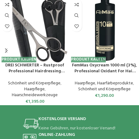
PRODUKT KAUFEN
PRODUKT KAUFEN
DREI SCHWERTER – Rustproof
FemMas Oxycream 1000 ml (3%),
Professional Hairdressing
Professional Oxidant For Hair
Scissors in Case with Comb and
Dyeing, Easy To Use & Optimal
Cloth
Adhesion, For Perfect, Even
Schönheit und Körperpflege
,
Haarpflege
,
Haarfärbeprodukte
,
Colour Development In
Haarpflege
,
Schönheit und Körperpflege
Professional Quality
Haarschneidewerkzeuge
€
1,290.00
€
1,395.00
KOSTENLOSER VERSAND
Keine Gebühren, nur kostenloser Versand!
ONLINE-ZAHLUNG