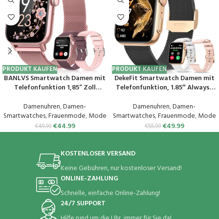
PRODUKT KAUFEN
PRODUKT KAUFEN
BANLVS Smartwatch Damen mit
DekeFit Smartwatch Damen mit
Telefonfunktion 1,85“ Zoll
Telefonfunktion, 1.85″ Always-
Fitnessuhr Damen mit SpO2,
On-Display, Fitnessuhr Tracker
Herzfrequenz, Schlafmonitor,
mit
Damenuhren
,
Damen-
Damenuhren
,
Damen-
Menstruationszyklus, IP68
Schlafmonitor/Herzfrequenz/Sp
Smartwatches
,
Frauenmode
,
Mode
Smartwatches
,
Frauenmode
,
Mode
wasserdichte Sportuhr für iOS
O2, 120+ Sportuhr IP68
€
44.99
€
49.99
€
49.99
€
55.99
und Android (Rosa)
Wasserdicht für iOS Android
Schwarzes Gold
KOSTENLOSER VERSAND
Keine Gebühren, nur kostenloser Versand!
ONLINE-ZAHLUNG
Schnelle, einfache Online-Zahlung!
24/7 SUPPORT
Hilfe rund um die Uhr, immer für Sie da!