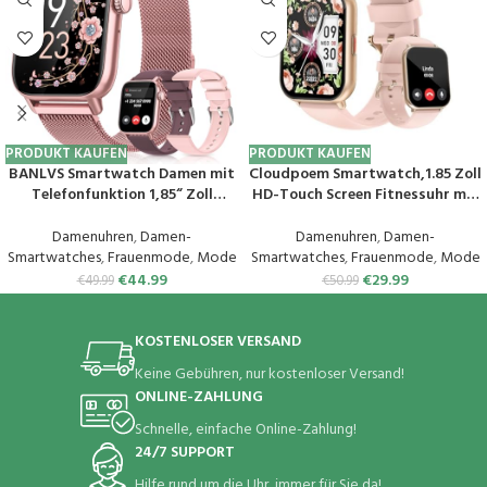
PRODUKT KAUFEN
PRODUKT KAUFEN
BANLVS Smartwatch Damen mit
Cloudpoem Smartwatch,1.85 Zoll
Telefonfunktion 1,85“ Zoll
HD-Touch Screen Fitnessuhr mit
Fitnessuhr Damen mit SpO2,
Telefonfunktion,SpO2-
Herzfrequenz, Schlafmonitor,
Überwachung Pulsuhr
Damenuhren
,
Damen-
Damenuhren
,
Damen-
Menstruationszyklus, IP68
Schlafmonitor Schrittzähler Uhr
Smartwatches
,
Frauenmode
,
Mode
Smartwatches
,
Frauenmode
,
Mode
wasserdichte Sportuhr für iOS
100+ Trainingsmodi Sportuhr
€
44.99
€
29.99
€
49.99
€
50.99
und Android (Rosa)
für Damen Herren Android iOS
Handy
KOSTENLOSER VERSAND
Keine Gebühren, nur kostenloser Versand!
ONLINE-ZAHLUNG
Schnelle, einfache Online-Zahlung!
24/7 SUPPORT
Hilfe rund um die Uhr, immer für Sie da!