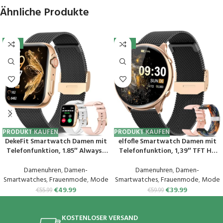
Ähnliche Produkte
-11%
-33%
PRODUKT KAUFEN
PRODUKT KAUFEN
DekeFit Smartwatch Damen mit
elfofle Smartwatch Damen mit
Telefonfunktion, 1.85″ Always-
Telefonfunktion, 1,39″ TFT HD
On-Display, Fitnessuhr Tracker
Touchscreen, IP67 Wasserdicht
mit
mit 120 Sport SpO2 Pulsuhr
Damenuhren
,
Damen-
Damenuhren
,
Damen-
Schlafmonitor/Herzfrequenz/Sp
Menstruationszyklus
Smartwatches
,
Frauenmode
,
Mode
Smartwatches
,
Frauenmode
,
Mode
O2, 120+ Sportuhr IP68
Schlafmonitor,Armbanduhr für
€
49.99
€
39.99
€
55.99
€
59.99
Wasserdicht für iOS Android
iOS Android (Schwarz Gold)
Schwarzes Gold
KOSTENLOSER VERSAND