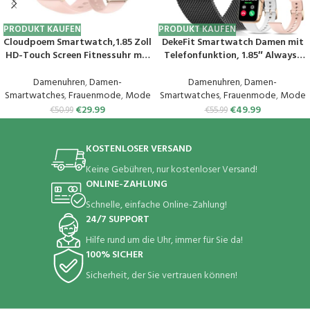
PRODUKT KAUFEN
PRODUKT KAUFEN
Cloudpoem Smartwatch,1.85 Zoll
DekeFit Smartwatch Damen mit
HD-Touch Screen Fitnessuhr mit
Telefonfunktion, 1.85″ Always-
Telefonfunktion,SpO2-
On-Display, Fitnessuhr Tracker
Überwachung Pulsuhr
mit
Damenuhren
,
Damen-
Damenuhren
,
Damen-
Schlafmonitor Schrittzähler Uhr
Schlafmonitor/Herzfrequenz/Sp
Smartwatches
,
Frauenmode
,
Mode
Smartwatches
,
Frauenmode
,
Mode
100+ Trainingsmodi Sportuhr
O2, 120+ Sportuhr IP68
€
29.99
€
49.99
€
50.99
€
55.99
für Damen Herren Android iOS
Wasserdicht für iOS Android
Handy
Schwarzes Gold
KOSTENLOSER VERSAND
Keine Gebühren, nur kostenloser Versand!
ONLINE-ZAHLUNG
Schnelle, einfache Online-Zahlung!
24/7 SUPPORT
Hilfe rund um die Uhr, immer für Sie da!
100% SICHER
Sicherheit, der Sie vertrauen können!